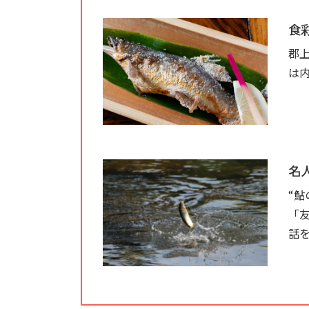
食
郡
は
名
“
「
話