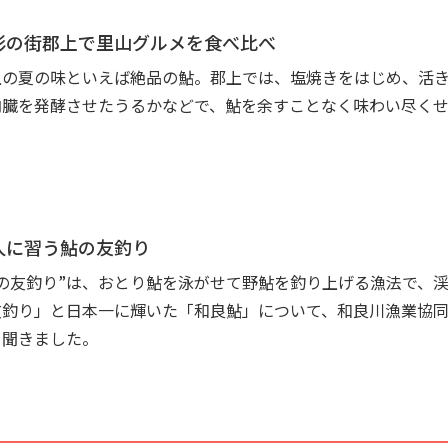
彩の街郡上で里山グルメを食べ比べ
上の夏の味といえば絶品の鮎。郡上では、塩焼きをはじめ、活
内臓を発酵させたうるかなどで、鮎を余すことなく味わい尽く
人に習う鮎の友釣り
鮎の友釣り”は、おとり鮎を泳がせて野鮎を釣り上げる漁法で、
友釣り」と日本一に輝いた「和良鮎」について、和良川漁業協
を聞きました。