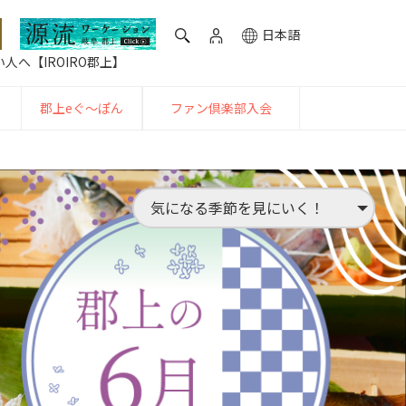
日本語
人へ【IROIRO郡上】
郡上eぐ〜ぽん
ファン倶楽部入会