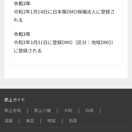
令和2年
令和2年1月14日に日本版DMO候補法人に登録さ
れる
令和3年
令和3年3月31日に登録DMO（区分：地域DMO）
に登録される
郡上ガイド
郡上全域
郡上八幡
大和
白鳥
高鷲
美並
明宝
和良