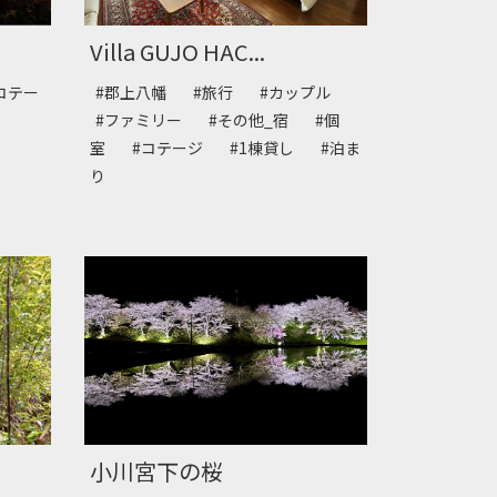
Villa GUJO HAC...
コテー
#郡上八幡
#旅行
#カップル
#ファミリー
#その他_宿
#個
室
#コテージ
#1棟貸し
#泊ま
り
小川宮下の桜