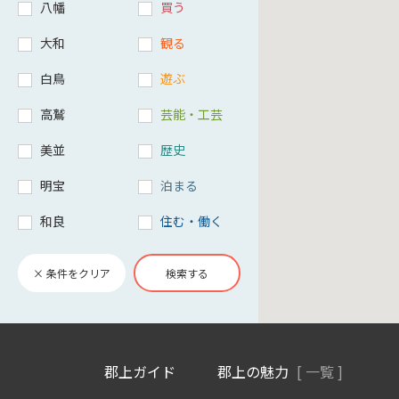
八幡
買う
大和
観る
白鳥
遊ぶ
高鷲
芸能・工芸
美並
歴史
明宝
泊まる
和良
住む・働く
× 条件をクリア
検索する
郡上ガイド
郡上の魅力
[ 一覧 ]