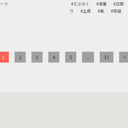
イーツ
#どぶろく
#湯葉
#豆腐
り
#土産
#奥
#母袋
1
2
3
4
5
...
37
>