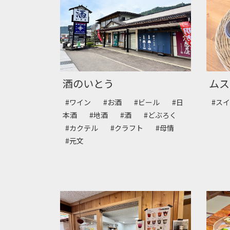
酒のいとう
ムス
#ワイン
#お酒
#ビール
#日
#ス
本酒
#地酒
#酒
#どぶろく
#カクテル
#クラフト
#母情
#元文