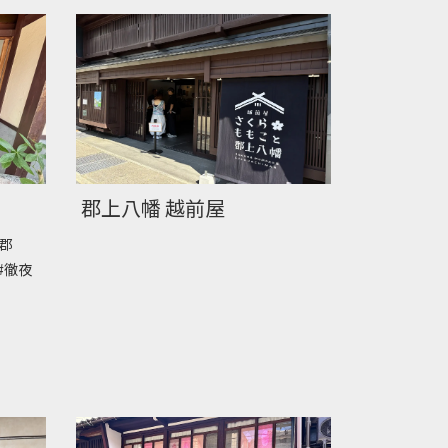
郡上八幡 越前屋
#郡
#徹夜