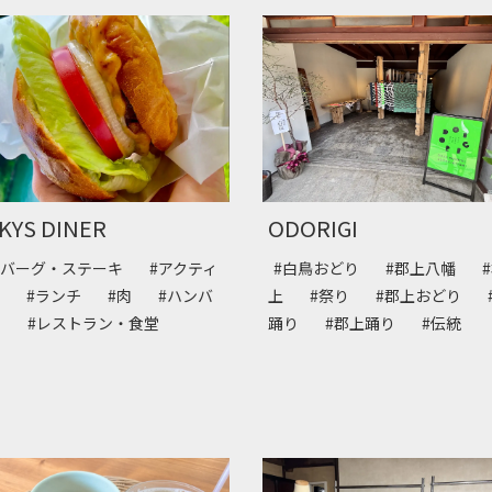
KYS DINER
ODORIGI
ンバーグ・ステーキ
#アクティ
#白鳥おどり
#郡上八幡
ィ
#ランチ
#肉
#ハンバ
上
#祭り
#郡上おどり
ー
#レストラン・食堂
踊り
#郡上踊り
#伝統