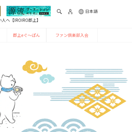
日本語
人へ【IROIRO郡上】
郡上eぐ〜ぽん
ファン倶楽部入会