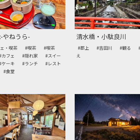
ic-やねうら-
清水橋・小駄良川
フェ・喫茶
#喫茶
#喫茶
#郡上
#吉田川
#観る
#カフェ
#隠れ家
#スイー
え
#ケーキ
#ランチ
#レスト
ン
#食堂