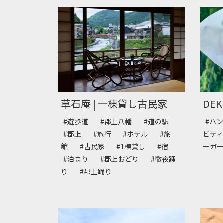
草石庵 | 一棟貸し古民家
DEK
#遊歩道
#郡上八幡
#道の駅
#ハ
#郡上
#旅行
#ホテル
#旅
ビテ
館
#古民家
#1棟貸し
#宿
ーガ
#泊まり
#郡上おどり
#徹夜踊
り
#郡上踊り