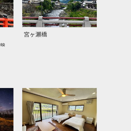
宮ヶ瀬橋
#映