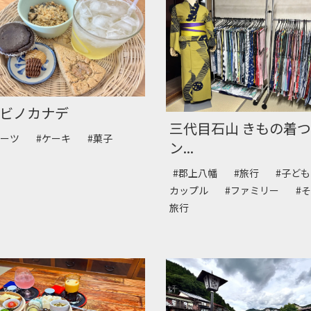
ビノカナデ
三代目石山 きもの着
イーツ
#ケーキ
#菓子
ン...
#郡上八幡
#旅行
#子ど
カップル
#ファミリー
#
旅行