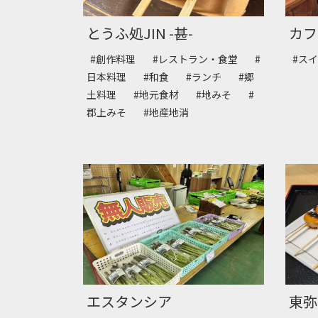
とうふ処JIN -甚-
カフ
#創作料理
#レストラン・食堂
#
#ス
日本料理
#和食
#ランチ
#郷
土料理
#地元食材
#地みそ
#
郡上みそ
#地産地消
エスタンシア
東弥