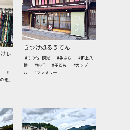
きつけ処るうてん
つけレ
#その他_観光
#手ぶら
#郡上八
幡
#旅行
#子ども
#カップ
も
#
ル
#ファミリー
その他_