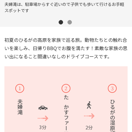
子供でも歩いて行けるお手軽
牧歌の里では、ロードトレインに乗
オススメです。
初夏のひるがの高原を家族で巡る旅。動物たちとの触れ合
いを楽しみ、日帰りBBQでお腹を満たす！素敵な家族の思
い出になること間違いなしのドライブコースです。
１
２
３
夫婦滝
たかすファーマーズ
ひるがの湿原植物園
3分
2分