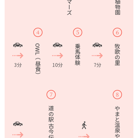
４
５
６
OWL（昼食）
乗馬体験
牧歌の里
3分
10分
7分
７
８
やまと温泉やすらぎ館