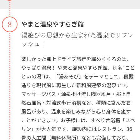
８
やまと温泉やすらぎ館
湯遊びの思想から生まれた温泉でリフレ
ッシュ！
楽しかった郡上ドライブ旅行を締めくくるのは、
やっぱり温泉！ やまと温泉やすらぎ館、別名″こと
といの湯″は、「湯あそび」をテーマとして、寝殿
造りを現代風に再生した新和風建築の温泉です。
マッサージバス・源泉掛け流し陶器風呂・郡上自
然石風呂・対流式歩行浴槽など、種類に富んだお
風呂があり、温泉を楽しみながら心と身体を癒す
ことができます。お子様には、すべり台浴槽「スベ
リン」が大人気です。 施設内にはレストラン、36
畳の大広間（無料休憩所）なども完備しており、