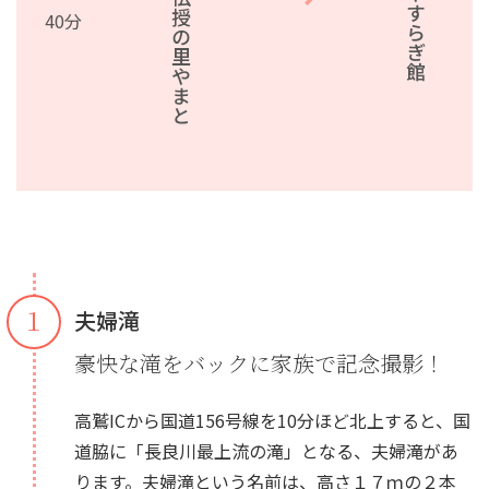
道の駅 古今伝授の里やまと
40分
１
夫婦滝
豪快な滝をバックに家族で記念撮影！
高鷲ICから国道156号線を10分ほど北上すると、国
道脇に「長良川最上流の滝」となる、夫婦滝があ
ります。夫婦滝という名前は、高さ１７ｍの２本