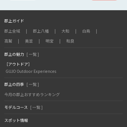
郡上ガイド
郡上全域
郡上八幡
大和
白鳥
高鷲
美並
明宝
和良
郡上の魅力
[ 一覧 ]
［アウトドア］
GUJO Outdoor Experiences
郡上の四季
[ 一覧 ]
今月の郡上おすすめランキング
モデルコース
[ 一覧 ]
スポット情報