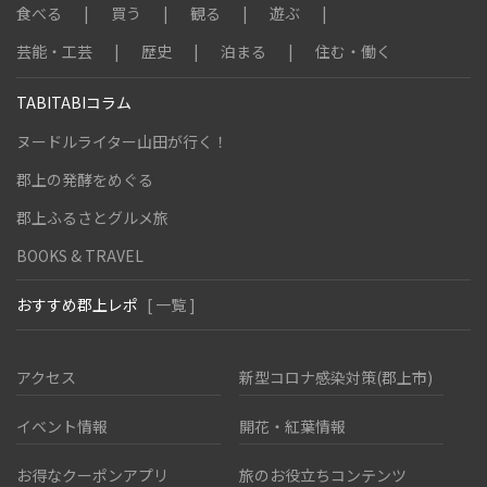
食べる
買う
観る
遊ぶ
芸能・工芸
歴史
泊まる
住む・働く
TABITABIコラム
ヌードルライター山田が行く！
郡上の発酵をめぐる
郡上ふるさとグルメ旅
BOOKS & TRAVEL
おすすめ郡上レポ
[ 一覧 ]
アクセス
新型コロナ感染対策(郡上市)
イベント情報
開花・紅葉情報
お得なクーポンアプリ
旅のお役立ちコンテンツ