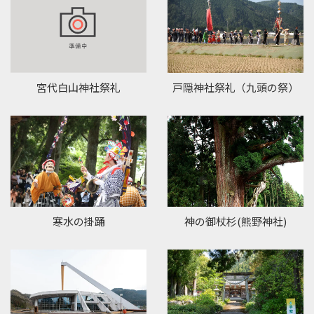
宮代白山神社祭礼
戸隠神社祭礼（九頭の祭）
寒水の掛踊
神の御杖杉(熊野神社)