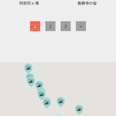
阿弥陀ヶ滝
善勝寺の桜
1
2
3
>