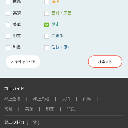
白鳥
遊ぶ
高鷲
芸能・工芸
美並
歴史
明宝
泊まる
和良
住む・働く
× 条件をクリア
検索する
郡上ガイド
郡上全域
郡上八幡
大和
白鳥
高鷲
美並
明宝
和良
郡上の魅力
[ 一覧 ]