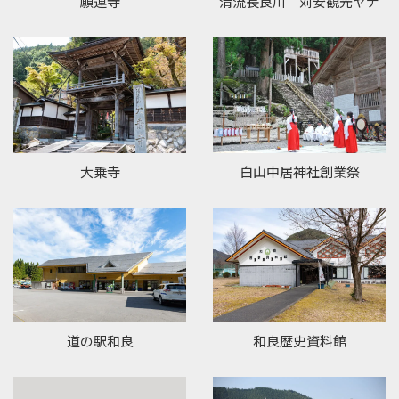
願連寺
清流長良川 苅安観光ヤナ
大乗寺
白山中居神社創業祭
道の駅和良
和良歴史資料館