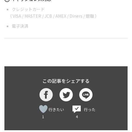
クレジットカード
（ VISA / MASTER / JCB / AMEX / Diners / 銀聯 ）
電子決済
この記事をシェアする
行きたい
行った
1
4