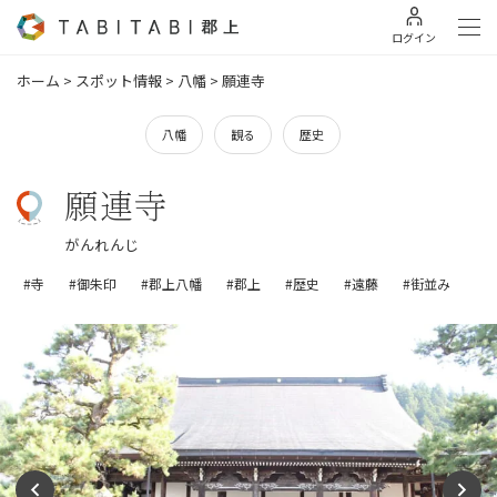
ログイン
ホーム
>
スポット情報
>
八幡
>
願連寺
八幡
観る
歴史
願連寺
がんれんじ
#寺
#御朱印
#郡上八幡
#郡上
#歴史
#遠藤
#街並み