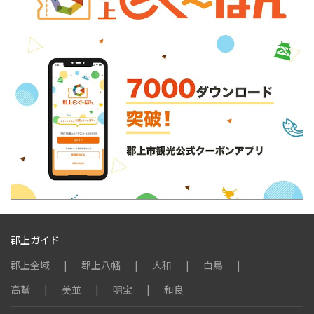
郡上ガイド
郡上全域
郡上八幡
大和
白鳥
高鷲
美並
明宝
和良