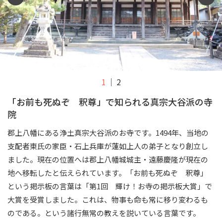
1
2
「お前も死ぬぞ 釈尊」で知られる真宗大谷派の寺
院
郡上八幡にある浄土真宗大谷派のお寺です。1494年、当地の
支配者東氏の家臣・石上兵庫が蓮如上人の弟子となり創立し
ました。現在の位置へは郡上八幡城城主・遠藤慶隆が現在の
地へ移転したと伝えられています。「お前も死ぬぞ 釈尊」
という掲示板の言葉は「第1回 輝け！お寺の掲示板大賞」で
大賞を受賞しました。これは、物事も命も常に移り変わるも
のである。という諸行無常の教えを説いている言葉です。