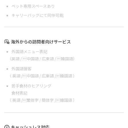
ペット専用スペースあり
キャリーバッグにて同伴可能
海外からの訪問者向けサービス
外国語メニュー表記
（
英語
/
中国語
/
広東語
/
韓国語
）
外国語接客
（
英語
/
中国語
/
広東語
/
韓国語
）
苦手食材のヒアリング
食材表記
（
英語
/
繁体字
/
簡体字
/
韓国語
）
キャッシュレス対応