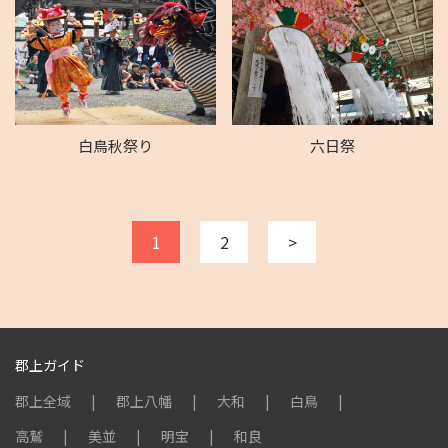
白鳥秋祭り
六日祭
1
2
>
郡上ガイド
郡上全域
郡上八幡
大和
白鳥
高鷲
美並
明宝
和良