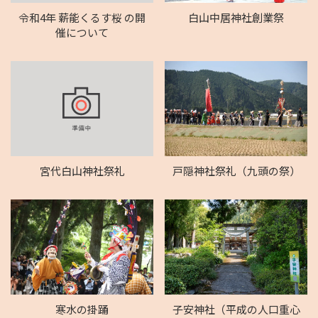
令和4年 薪能くるす桜 の開
白山中居神社創業祭
催について
宮代白山神社祭礼
戸隠神社祭礼（九頭の祭）
寒水の掛踊
子安神社（平成の人口重心