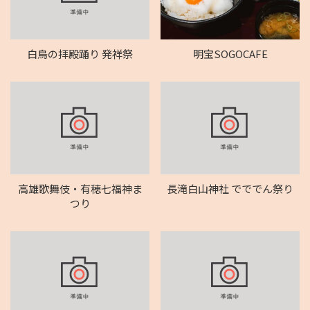
白鳥の拝殿踊り 発祥祭
明宝SOGOCAFE
高雄歌舞伎・有穂七福神ま
長滝白山神社 でででん祭り
つり