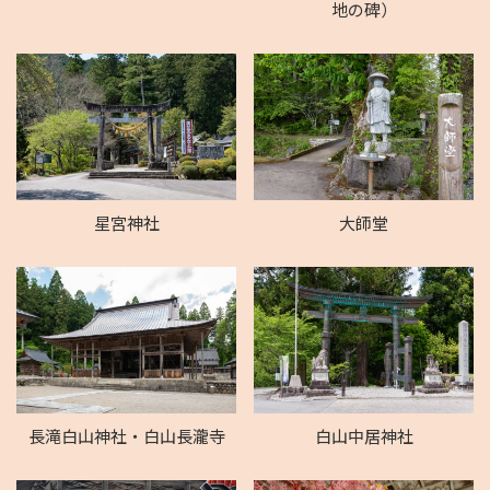
地の碑）
星宮神社
大師堂
長滝白山神社・白山長瀧寺
白山中居神社