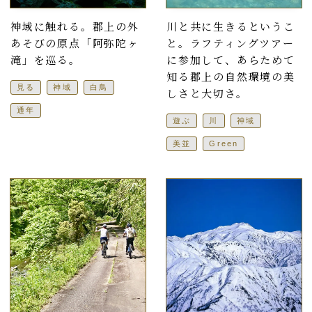
神域に触れる。郡上の外
川と共に生きるというこ
あそびの原点「阿弥陀ヶ
と。ラフティングツアー
滝」を巡る。
に参加して、あらためて
知る郡上の自然環境の美
見る
神域
白鳥
しさと大切さ。
通年
遊ぶ
川
神域
美並
Green