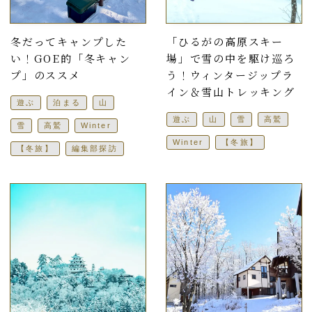
冬だってキャンプした
「ひるがの高原スキー
い！GOE的「冬キャン
場」で雪の中を駆け巡ろ
プ」のススメ
う！ウィンタージップラ
イン＆雪山トレッキング
遊ぶ
泊まる
山
遊ぶ
山
雪
高鷲
雪
高鷲
Winter
Winter
【冬旅】
【冬旅】
編集部探訪