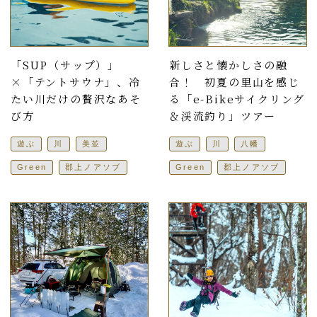
「SUP（サップ）」
新しさと懐かしさの融
×「テントサウナ」、冷
合！ 初夏の里山を感じ
たい川だけの贅沢なあそ
る「e-Bikeサイクリング
び方
＆渓流釣り」ツアー
遊ぶ
川
美並
遊ぶ
川
八幡
Green
郡上ノアソブ
Green
郡上ノアソブ