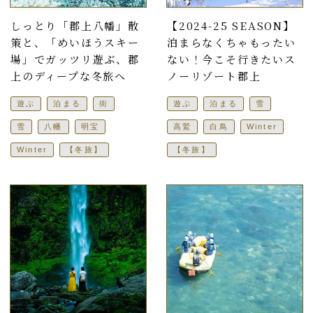
しっとり「郡上八幡」散
【2024-25 SEASON】
策と、「めいほうスキー
泊まらなくちゃもったい
場」でガッツリ遊ぶ、郡
ない！今こそ行きたいス
上のディープな冬旅へ
ノーリゾート郡上
遊ぶ
泊まる
街
遊ぶ
泊まる
雪
雪
八幡
明宝
高鷲
白鳥
Winter
Winter
【冬旅】
【冬旅】