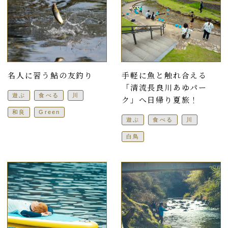
名人に習う鮎の友釣り
手軽に魚と触れ合える
「清流長良川あゆパー
遊ぶ
食べる
川
ク」へ日帰り夏旅！
和良
Green
遊ぶ
食べる
川
白鳥