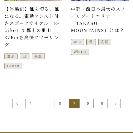
【体験記】風を切る、風
中部・西日本最大のスノ
になる。電動アシスト付
ーリゾートエリア
きスポーツサイクル「E-
「TAKASU
bike」で郡上の里山
MOUNTAINS」とは？
37Kmを爽快にツーリン
遊ぶ
雪
高鷲
グ
Winter
遊ぶ
山
美並
Green
1
…
6
7
8
9