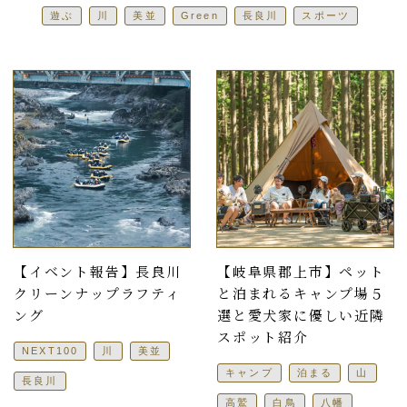
遊ぶ
川
美並
Green
長良川
スポーツ
【イベント報告】長良川
【岐阜県郡上市】ペット
クリーンナップラフティ
と泊まれるキャンプ場５
ング
選と愛犬家に優しい近隣
スポット紹介
NEXT100
川
美並
キャンプ
泊まる
山
長良川
高鷲
白鳥
八幡