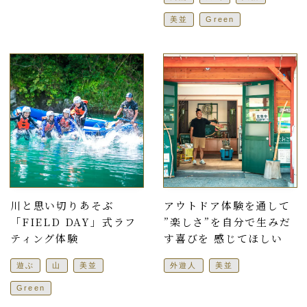
美並
Green
川と思い切りあそぶ
アウトドア体験を通して
「FIELD DAY」式ラフ
”楽しさ”を自分で生みだ
ティング体験
す喜びを 感じてほしい
遊ぶ
山
美並
外遊人
美並
Green