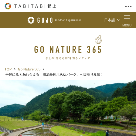
日本語
Skip to Content
MENU
TOP
Go Nature 365
手軽に魚と触れ合える「清流長良川あゆパーク」へ日帰り夏旅！