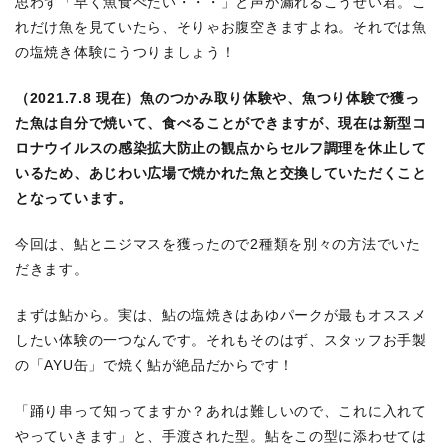
思わず「早く魚食べたい・・・」と声が漏れるこうせい君。こ
れだけ魚を見ていたら、そりゃお腹空きますよね。それでは魚
の塩焼き体験にうつりましょう！
（2021.7.8 現在
）
魚のつかみ取り体験や、魚つり体験で獲っ
た魚は自分で焼いて、食べることができますが、現在は新型コ
ロナウイルスの感染拡大防止の観点からセルフ調理を休止して
いるため、あじわい広場で焼かれた魚と交換していただくこと
となっています。
今回は、鮎とニジマスを獲ったので2種類を別々の方法でいた
だきます。
まずは鮎から。実は、鮎の塩焼きはあゆパークが最もオススメ
したい体験の一つなんです。それもそのはず、スタッフお手製
の「AYU缶」で焼く鮎が絶品だからです！
「踊り串って知ってますか？あれは難しいので、これに入れて
やっていきます」と、手渡された型。鮎をこの型に添わせては