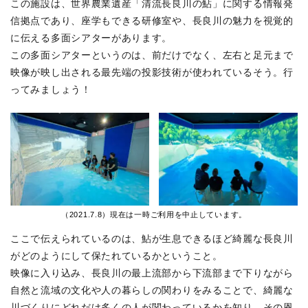
この施設は、世界農業遺産「清流長良川の鮎」に関する情報発
信拠点であり、座学もできる研修室や、長良川の魅力を視覚的
に伝える多面シアターがあります。
この多面シアターというのは、前だけでなく、左右と足元まで
映像が映し出される最先端の投影技術が使われているそう。行
ってみましょう！
（2021.7.8）現在は一時ご利用を中止しています。
ここで伝えられているのは、鮎が生息できるほど綺麗な長良川
がどのようにして保たれているかということ。
映像に入り込み、長良川の最上流部から下流部まで下りながら
自然と流域の文化や人の暮らしの関わりをみることで、綺麗な
川づくりにどれだけ多くの人が関わっているかを知り、その恩