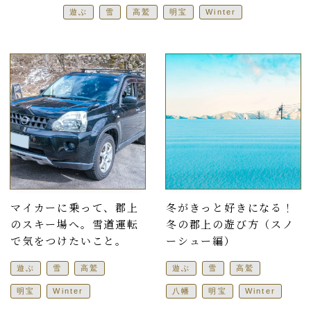
遊ぶ
雪
高鷲
明宝
Winter
マイカーに乗って、郡上
冬がきっと好きになる！
のスキー場へ。雪道運転
冬の郡上の遊び方（スノ
で気をつけたいこと。
ーシュー編）
遊ぶ
雪
高鷲
遊ぶ
雪
高鷲
明宝
Winter
八幡
明宝
Winter