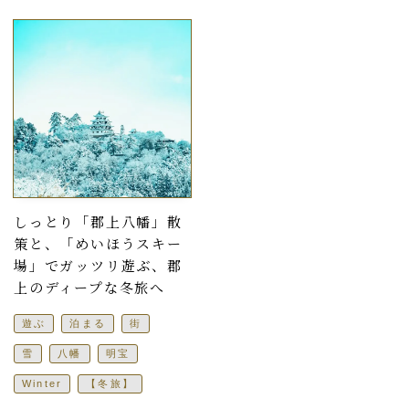
しっとり「郡上八幡」散
策と、「めいほうスキー
場」でガッツリ遊ぶ、郡
上のディープな冬旅へ
遊ぶ
泊まる
街
雪
八幡
明宝
Winter
【冬旅】