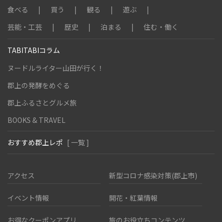
食べる
買う
観る
遊ぶ
芸能・工芸
歴史
泊まる
住む・働く
TABITABIコラム
ヌードルライター山田が行く！
郡上の発酵をめぐる
郡上ふるさとグルメ旅
BOOKS & TRAVEL
おすすめ郡上レポ
[ 一覧 ]
アクセス
新型コロナ感染対策(郡上市)
イベント情報
開花・紅葉情報
お得なクーポンアプリ
旅のお役立ちコンテンツ