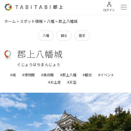
ログイン
ホーム
>
スポット情報
>
八幡
>
郡上八幡城
八幡
観る
歴史
郡上八幡城
ぐじょうはちまんじょう
#城
#博物館
#美術館
#郡上八幡
#観光
#イベント
#お土産
#天空