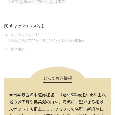
（
英語
/
繁体字
/
簡体字
/
韓国語
）
キャッシュレス対応
クレジットカード
（ VISA / MASTER / JCB / AMEX / Diners / 銀聯 ）
電子決済
とっておき情報
★日本最古の木造再建城！（昭和8年再建）★郡上八
幡の城下町や奥美濃の山々、清流が一望できる絶景
スポット！★郡上エリアのもみじの名所！新緑や紅