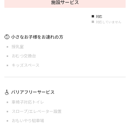
施設サービス
対応
■
対応していません
■
小さなお子様をお連れの方
授乳室
おむつ交換台
キッズスペース
バリアフリーサービス
車椅子対応トイレ
スロープ/エレベーター設置
おもいやり駐車場