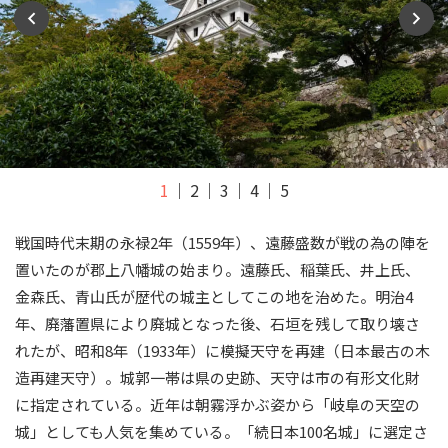
1
2
3
4
5
戦国時代末期の永禄2年（1559年）、遠藤盛数が戦の為の陣を
置いたのが郡上八幡城の始まり。遠藤氏、稲葉氏、井上氏、
金森氏、青山氏が歴代の城主としてこの地を治めた。明治4
年、廃藩置県により廃城となった後、石垣を残して取り壊さ
れたが、昭和8年（1933年）に模擬天守を再建（日本最古の木
造再建天守）。城郭一帯は県の史跡、天守は市の有形文化財
に指定されている。近年は朝霧浮かぶ姿から「岐阜の天空の
城」としても人気を集めている。「続日本100名城」に選定さ