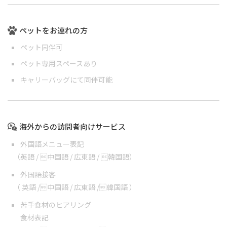
ペットをお連れの方
ペット同伴可
ペット専用スペースあり
キャリーバッグにて同伴可能
海外からの訪問者向けサービス
外国語メニュー表記
（
英語
/
中国語
/
広東語
/
韓国語
）
外国語接客
（
英語
/
中国語
/
広東語
/
韓国語
）
苦手食材のヒアリング
食材表記