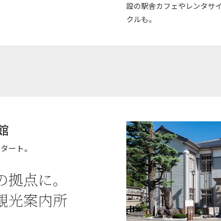
設の駅舎カフェやレンタサ
クルも。
館
スタート。
の拠点に。
観光案内所