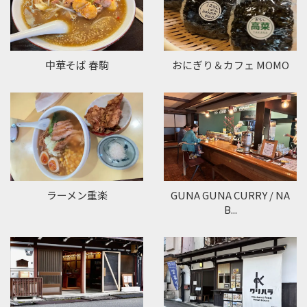
中華そば 春駒
おにぎり＆カフェ MOMO
ラーメン重楽
GUNA GUNA CURRY / NA
B...