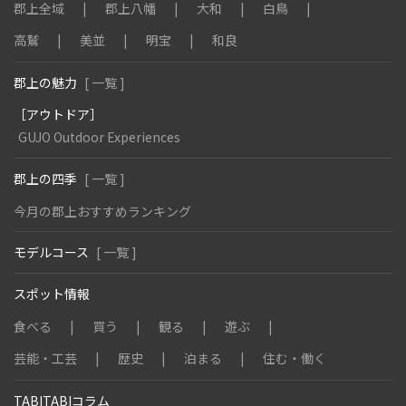
郡上全域
郡上八幡
大和
白鳥
高鷲
美並
明宝
和良
郡上の魅力
[ 一覧 ]
［アウトドア］
GUJO Outdoor Experiences
郡上の四季
[ 一覧 ]
今月の郡上おすすめランキング
モデルコース
[ 一覧 ]
スポット情報
食べる
買う
観る
遊ぶ
芸能・工芸
歴史
泊まる
住む・働く
TABITABIコラム