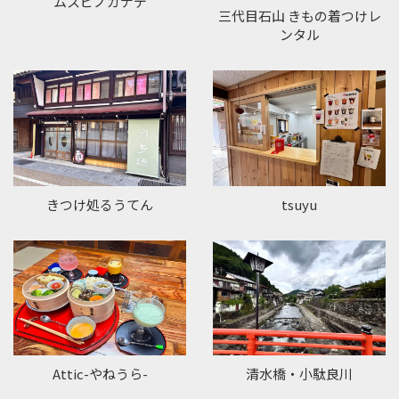
ムスビノカナデ
三代目石山 きもの着つけレ
ンタル
きつけ処るうてん
tsuyu
Attic-やねうら-
清水橋・小駄良川