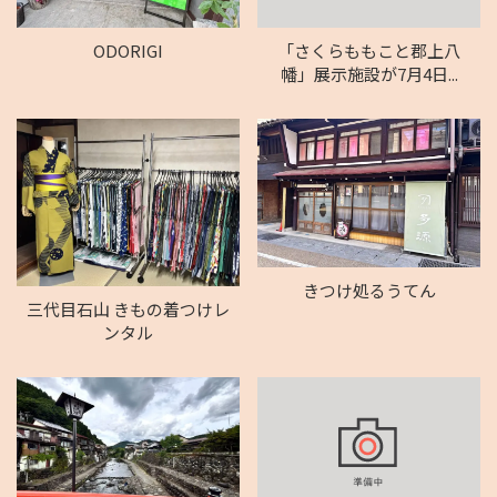
ODORIGI
「さくらももこと郡上八
幡」展示施設が7月4日...
きつけ処るうてん
三代目石山 きもの着つけレ
ンタル