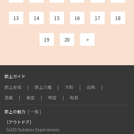
13
14
15
16
17
18
19
20
>
郡上ガイド
郡上全域
郡上八幡
大和
白鳥
高鷲
美並
明宝
和良
郡上の魅力
[ 一覧 ]
［アウトドア］
GUJO Outdoor Experiences