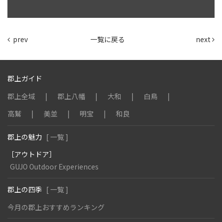
prev
一覧に戻る
next
郡上ガイド
郡上全域
郡上八幡
大和
白鳥
高鷲
美並
明宝
和良
郡上の魅力
[ 一覧 ]
［アウトドア］
GUJO Outdoor Experiences
郡上の四季
[ 一覧 ]
今月の郡上おすすめランキング