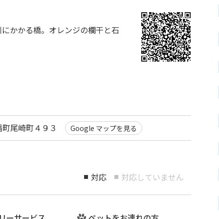
川にかかる橋。オレンジの欄干と石
 八幡町尾崎町４９３
Google マップを見る
対応
対応していません
■
■
リーサービス
ペットをお連れの方