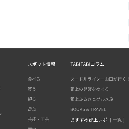
スポット情報
TABITABIコラム
食べる
ヌードルライター山田が行く
s
買う
郡上の発酵をめぐる
観る
郡上ふるさとグルメ旅
遊ぶ
BOOKS & TRAVEL
グ
芸能・工芸
おすすめ郡上レポ
[ 一覧 ]