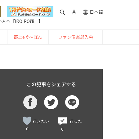
日本語
人へ【IROIRO郡上】
郡上eぐ〜ぽん
ファン倶楽部入会
この記事をシェアする
行きたい
行った
0
0