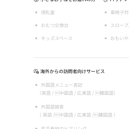
授乳室
車椅子対
おむつ交換台
スロープ
キッズスペース
おもいや
海外からの訪問者向けサービス
外国語メニュー表記
（
英語
/
中国語
/
広東語
/
韓国語
）
外国語接客
（
英語
/
中国語
/
広東語
/
韓国語
）
苦手食材のヒアリング