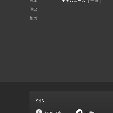
モデルコース
[ 一覧 ]
美並
明宝
和良
SNS
Facebook
twitter