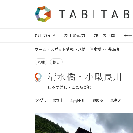
郡上ガイド
郡上の魅力
郡上の四季
モデ
ホーム
>
スポット情報
>
八幡
>
清水橋・小駄良川
八幡
観る
清水橋・小駄良川
しみずばし・こだらがわ
タグ：
#郡上
#吉田川
#観る
#映え