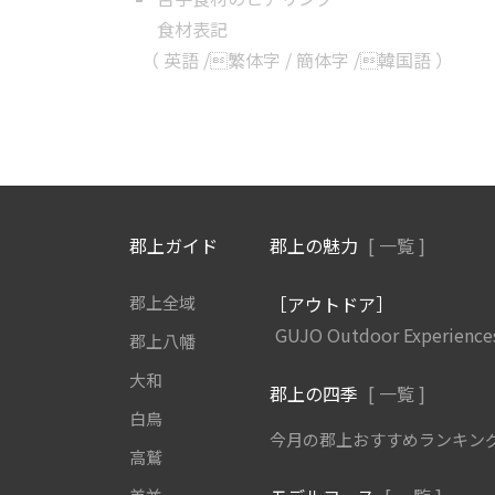
食材表記
（
英語
/
繁体字
/
簡体字
/
韓国語
）
郡上ガイド
郡上の魅力
[ 一覧 ]
郡上全域
［アウトドア］
GUJO Outdoor Experience
郡上八幡
大和
郡上の四季
[ 一覧 ]
白鳥
今月の郡上おすすめランキン
高鷲