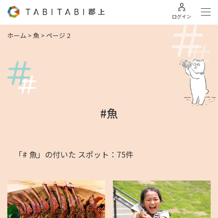
ログイン
ホーム
>
魚
>
ページ 2
#魚
「# 魚」の付いた スポット：75件