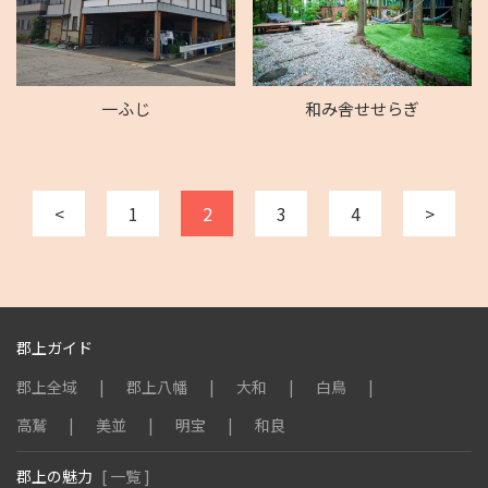
一ふじ
和み舎せせらぎ
<
1
2
3
4
>
郡上ガイド
郡上全域
郡上八幡
大和
白鳥
高鷲
美並
明宝
和良
郡上の魅力
[ 一覧 ]