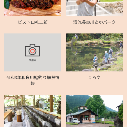
ビストロ礼二郎
清流長良川あゆパーク
令和3年和良川鮎釣り解禁情
くろや
報