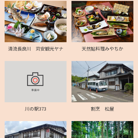
清流長良川 苅安観光ヤナ
天然鮎料理みやちか
川の駅373
割烹 松屋