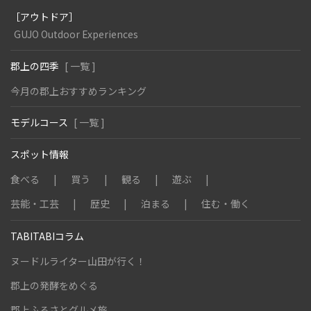
［アウトドア］
GUJO Outdoor Experiences
郡上の四季
[ 一覧 ]
今月の郡上おすすめランキング
モデルコース
[ 一覧 ]
スポット情報
食べる
買う
観る
遊ぶ
芸能・工芸
歴史
泊まる
住む・働く
TABITABIコラム
ヌードルライター山田が行く！
郡上の発酵をめぐる
郡上ふるさとグルメ旅