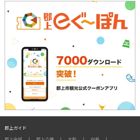
郡上ガイド
郡上全域
郡上八幡
大和
白鳥