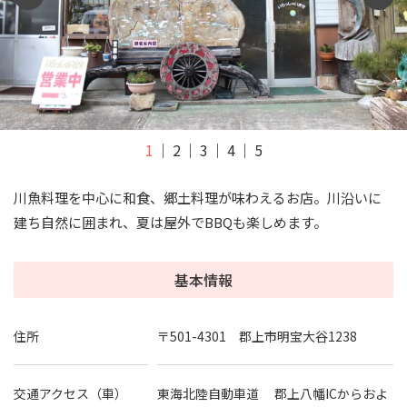
1
2
3
4
5
川魚料理を中心に和食、郷土料理が味わえるお店。川沿いに
建ち自然に囲まれ、夏は屋外でBBQも楽しめます。
基本情報
住所
〒501-4301 郡上市明宝大谷1238
交通アクセス（車）
東海北陸自動車道 郡上八幡ICからおよ