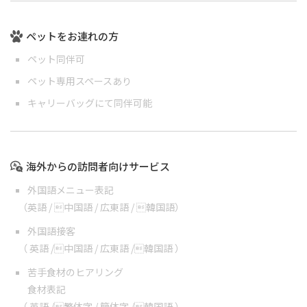
ペットをお連れの方
ペット同伴可
ペット専用スペースあり
キャリーバッグにて同伴可能
海外からの訪問者向けサービス
外国語メニュー表記
（
英語
/
中国語
/
広東語
/
韓国語
）
外国語接客
（
英語
/
中国語
/
広東語
/
韓国語
）
苦手食材のヒアリング
食材表記
（
英語
/
繁体字
/
簡体字
/
韓国語
）