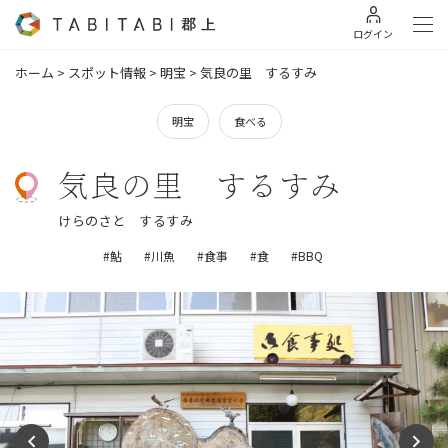
ログイン
ホーム
>
スポット情報
>
明宝
>
気良の里 するすみ
明宝
食べる
気良の里 するすみ
けらのさと するすみ
#鮎
#川魚
#食事
#食
#BBQ