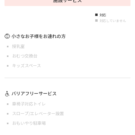
対応
■
対応していません
■
小さなお子様をお連れの方
授乳室
おむつ交換台
キッズスペース
バリアフリーサービス
車椅子対応トイレ
スロープ/エレベーター設置
おもいやり駐車場