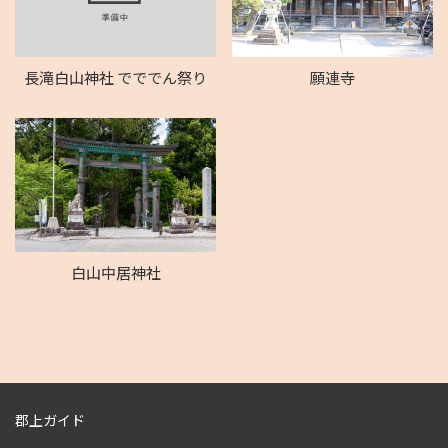
長滝白山神社 でででん祭り
願連寺
白山中居神社
郡上ガイド