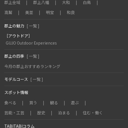
郡上全域
郡上八幡
大和
白鳥
高鷲
美並
明宝
和良
郡上の魅力
[ 一覧 ]
［アウトドア］
GUJO Outdoor Experiences
郡上の四季
[ 一覧 ]
今月の郡上おすすめランキング
モデルコース
[ 一覧 ]
スポット情報
食べる
買う
観る
遊ぶ
芸能・工芸
歴史
泊まる
住む・働く
TABITABIコラム