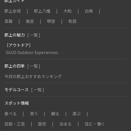
郡上ガイド
郡上全域
郡上八幡
大和
白鳥
高鷲
美並
明宝
和良
郡上の魅力
[ 一覧 ]
［アウトドア］
GUJO Outdoor Experiences
郡上の四季
[ 一覧 ]
今月の郡上おすすめランキング
モデルコース
[ 一覧 ]
スポット情報
食べる
買う
観る
遊ぶ
芸能・工芸
歴史
泊まる
住む・働く