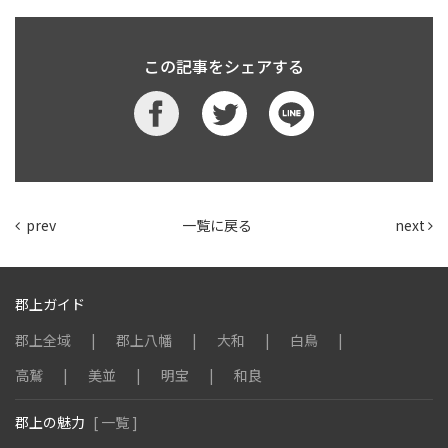
この記事をシェアする
prev
一覧に戻る
next
郡上ガイド
郡上全域
郡上八幡
大和
白鳥
高鷲
美並
明宝
和良
郡上の魅力
[ 一覧 ]