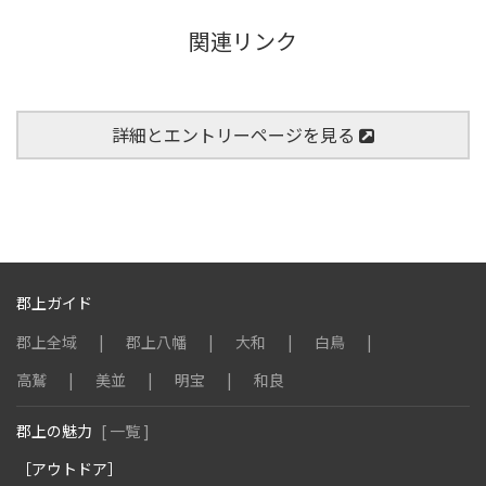
関連リンク
詳細とエントリーページを見る
郡上ガイド
郡上全域
郡上八幡
大和
白鳥
高鷲
美並
明宝
和良
郡上の魅力
[ 一覧 ]
［アウトドア］