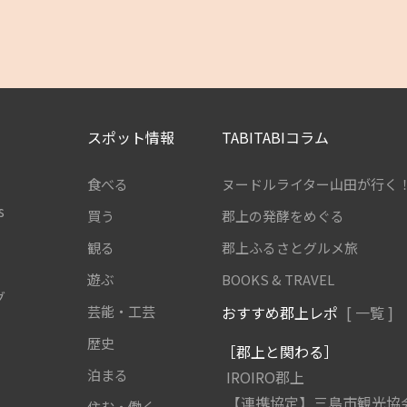
スポット情報
TABITABIコラム
食べる
ヌードルライター山田が行く
s
買う
郡上の発酵をめぐる
観る
郡上ふるさとグルメ旅
遊ぶ
BOOKS & TRAVEL
グ
芸能・工芸
おすすめ郡上レポ
[ 一覧 ]
歴史
［郡上と関わる］
泊まる
IROIRO郡上
【連携協定】三島市観光協
住む・働く