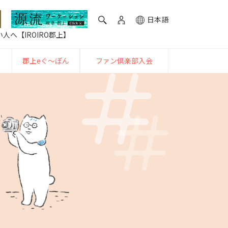
日本語
人へ【IROIRO郡上】
郡上eぐ〜ぽん
ファン倶楽部入会