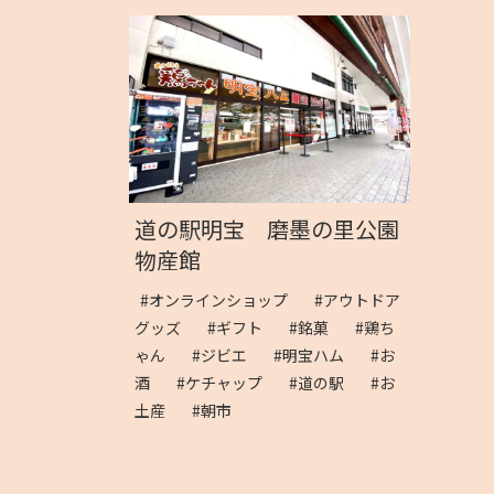
道の駅明宝 磨墨の里公園
物産館
#オンラインショップ
#アウトドア
グッズ
#ギフト
#銘菓
#鶏ち
ゃん
#ジビエ
#明宝ハム
#お
酒
#ケチャップ
#道の駅
#お
土産
#朝市