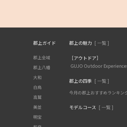
郡上ガイド
郡上の魅力
[ 一覧 ]
郡上全域
［アウトドア］
GUJO Outdoor Experience
郡上八幡
大和
郡上の四季
[ 一覧 ]
白鳥
今月の郡上おすすめランキン
高鷲
モデルコース
[ 一覧 ]
美並
明宝
和良