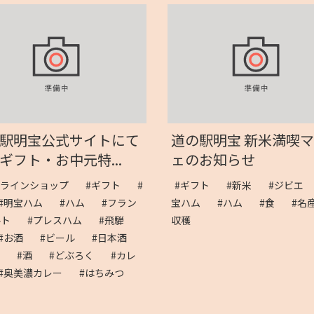
駅明宝公式サイトにて
道の駅明宝 新米満喫
ギフト・お中元特...
ェのお知らせ
ンラインショップ
#ギフト
#
#ギフト
#新米
#ジビエ
#明宝ハム
#ハム
#フラン
宝ハム
#ハム
#食
#
ルト
#プレスハム
#飛騨
収穫
#お酒
#ビール
#日本酒
酒
#酒
#どぶろく
#カレ
#奥美濃カレー
#はちみつ