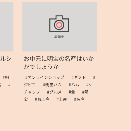
マルシ
お中元に明宝の名産はいか
がでしょうか
#明
#オンラインショップ
#ギフト
#
名産
#
ジビエ
#明宝ハム
#ハム
#ケ
チャップ
#グルメ
#食
#明
宝
#お土産
#土産
#名産