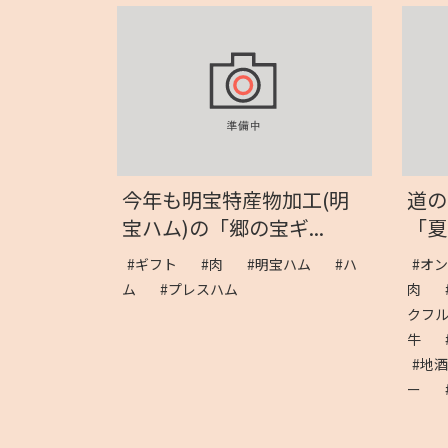
今年も明宝特産物加工(明
道の
宝ハム)の「郷の宝ギ...
「夏
#ギフト
#肉
#明宝ハム
#ハ
#オ
ム
#プレスハム
肉
クフ
牛
#地
ー