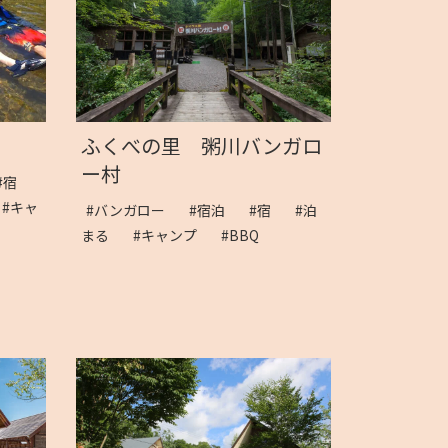
ふくべの里 粥川バンガロ
ー村
#宿
#キャ
#バンガロー
#宿泊
#宿
#泊
まる
#キャンプ
#BBQ