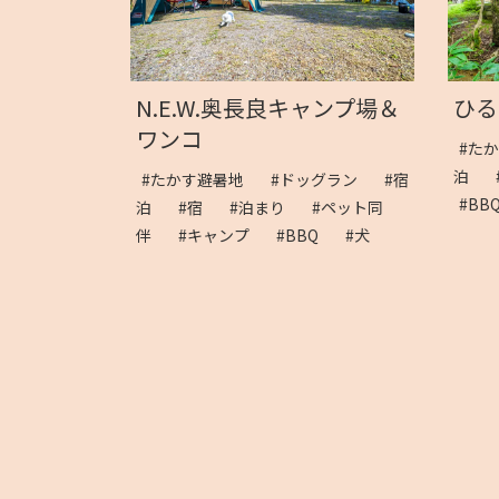
N.E.W.奥長良キャンプ場＆
ひる
ワンコ
#た
泊
#たかす避暑地
#ドッグラン
#宿
#B
泊
#宿
#泊まり
#ペット同
伴
#キャンプ
#BBQ
#犬