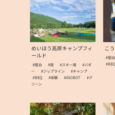
めいほう高原キャンプフィ
こう
ールド
#宿
#B
#宿泊
#宿
#スキー場
#バギ
ー
#ジップライン
#キャンプ
#BBQ
#体験
#ASOBOT
#グ
リーン