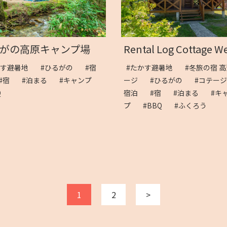
がの高原キャンプ場
Rental Log Cottage We
かす避暑地
#ひるがの
#宿
#たかす避暑地
#冬旅の宿 
#宿
#泊まる
#キャンプ
ージ
#ひるがの
#コテー
BQ
宿泊
#宿
#泊まる
#キ
プ
#BBQ
#ふくろう
1
2
>