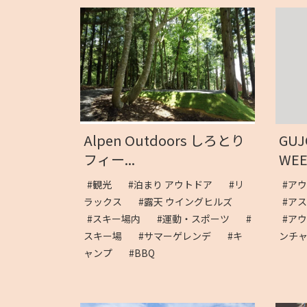
Alpen Outdoors しろとり
GUJ
フィー...
WEE
#観光
#泊まり アウトドア
#リ
#ア
ラックス
#露天 ウイングヒルズ
#ア
#スキー場内
#運動・スポーツ
#
#ア
スキー場
#サマーゲレンデ
#キ
ンチ
ャンプ
#BBQ