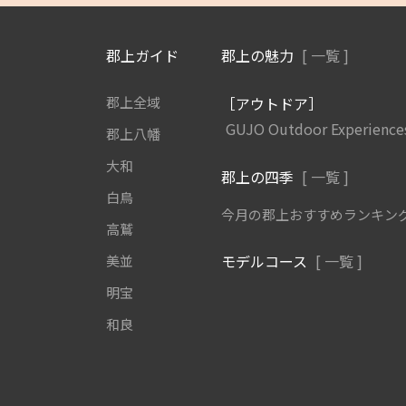
郡上ガイド
郡上の魅力
[ 一覧 ]
郡上全域
［アウトドア］
GUJO Outdoor Experience
郡上八幡
大和
郡上の四季
[ 一覧 ]
白鳥
今月の郡上おすすめランキン
高鷲
モデルコース
[ 一覧 ]
美並
明宝
和良