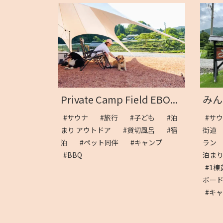
Private Camp Field EBO...
みん
#サウナ
#旅行
#子ども
#泊
#サ
まり アウトドア
#貸切風呂
#宿
街
泊
#ペット同伴
#キャンプ
ラ
#BBQ
泊ま
#1
ボー
#キ