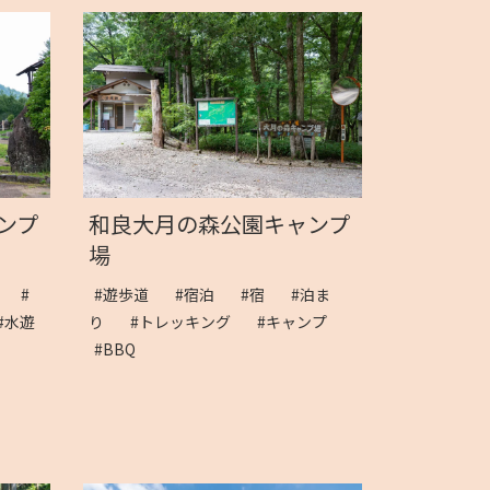
ンプ
和良大月の森公園キャンプ
場
泊
#
#遊歩道
#宿泊
#宿
#泊ま
#水遊
り
#トレッキング
#キャンプ
#BBQ