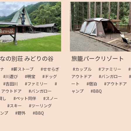
なの別荘 みどりの谷
旅籠パークリゾート
ウナ
#薪ストーブ
#せせらぎ
#カップル
#ファミリー
道
#川遊び
#明宝
#ドッグ
アウトドア
#バンガロー
ン
#吉田川
#ファミリー
#
ート
#宿泊
#アウトドア
り アウトドア
#バンガロー
ャンプ
#BBQ
棟貸し
#ペット同伴
#スノー
ド
#スキー
#ツーリング
ャンプ
#野外
#BBQ