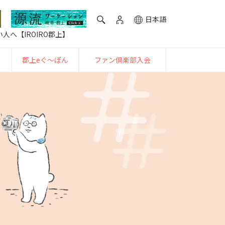
日本語
人へ【IROIRO郡上】
郡上eぐ〜ぽん
ファン倶楽部入会