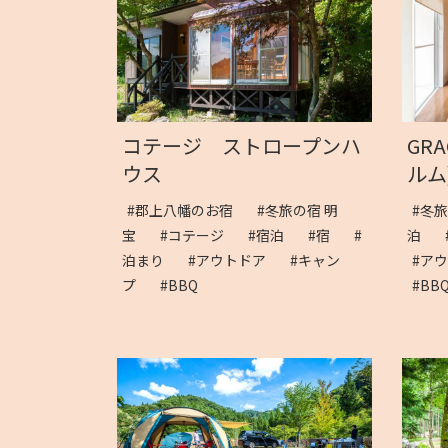
コテージ ストロープンハ
GR
ウス
ルム)
#郡上八幡のお宿
#冬旅の宿 明
#冬
宝
#コテージ
#宿泊
#宿
#
泊
泊まり
#アウトドア
#キャン
#ア
プ
#BBQ
#B