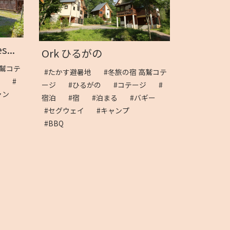
s...
Ork ひるがの
高鷲コテ
#たかす避暑地
#冬旅の宿 高鷲コテ
ジ
#
ージ
#ひるがの
#コテージ
#
ャン
宿泊
#宿
#泊まる
#バギー
#セグウェイ
#キャンプ
#BBQ