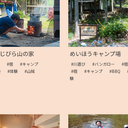
じびら山の家
めいほうキャンプ場
泊
#宿
#キャンプ
#川遊び
#バンガロー
#
BQ
#体験
#山賊
#宿
#キャンプ
#BBQ
験