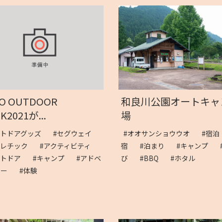
O OUTDOOR
和良川公園オートキャ
K2021が...
場
ウトドアグッズ
#セグウェイ
#オオサンショウウオ
#宿
スレチック
#アクティビティ
宿
#泊まり
#キャンプ
ウトドア
#キャンプ
#アドベ
び
#BBQ
#ホタル
ャー
#体験