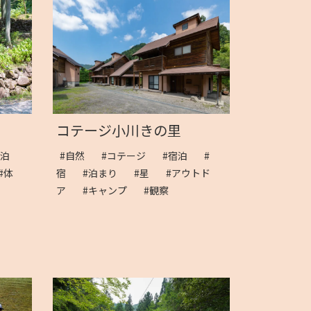
コテージ小川きの里
宿泊
#自然
#コテージ
#宿泊
#
#体
宿
#泊まり
#星
#アウトド
ア
#キャンプ
#観察