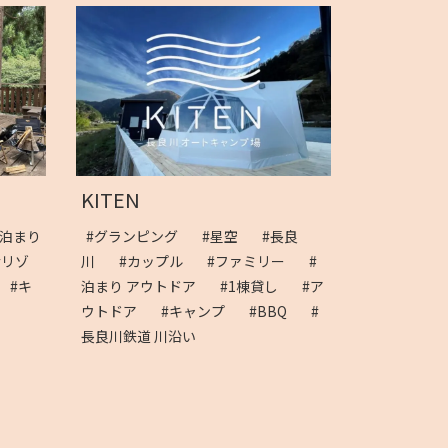
KITEN
#泊まり
#グランピング
#星空
#長良
#リゾ
川
#カップル
#ファミリー
#
#キ
泊まり アウトドア
#1棟貸し
#ア
ウトドア
#キャンプ
#BBQ
#
長良川鉄道 川沿い