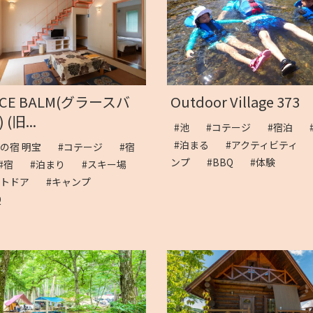
ACE BALM(グラースバ
Outdoor Village 373
 (旧...
#池
#コテージ
#宿泊
#泊まる
#アクティビティ
旅の宿 明宝
#コテージ
#宿
ンプ
#BBQ
#体験
#宿
#泊まり
#スキー場
ウトドア
#キャンプ
BQ