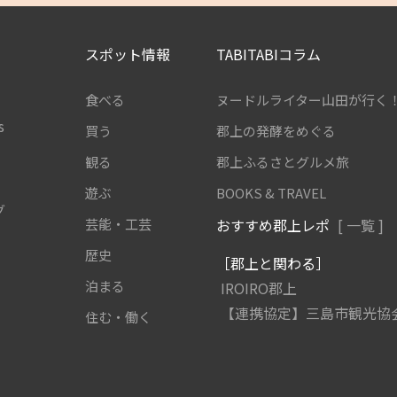
スポット情報
TABITABIコラム
食べる
ヌードルライター山田が行く
s
買う
郡上の発酵をめぐる
観る
郡上ふるさとグルメ旅
遊ぶ
BOOKS & TRAVEL
グ
芸能・工芸
おすすめ郡上レポ
[ 一覧 ]
歴史
［郡上と関わる］
泊まる
IROIRO郡上
【連携協定】三島市観光協
住む・働く