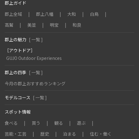
郡上ガイド
郡上全域
郡上八幡
大和
白鳥
高鷲
美並
明宝
和良
郡上の魅力
[ 一覧 ]
［アウトドア］
GUJO Outdoor Experiences
郡上の四季
[ 一覧 ]
今月の郡上おすすめランキング
モデルコース
[ 一覧 ]
スポット情報
食べる
買う
観る
遊ぶ
芸能・工芸
歴史
泊まる
住む・働く