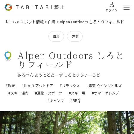
ログイン
ホーム
>
スポット情報
>
白鳥
>
Alpen Outdoors しろとりフィールド
白鳥
遊ぶ
Alpen Outdoors しろと
りフィールド
あるぺん あうとどあーず しろとりふぃーるど
#観光
#泊まり アウトドア
#リラックス
#露天 ウイングヒルズ
#スキー場内
#運動・スポーツ
#スキー場
#サマーゲレンデ
#キャンプ
#BBQ