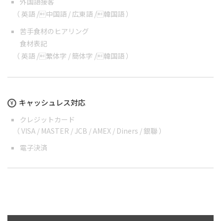
外国語接客
（
英語
/
中国語
/
広東語
/
韓国語
）
苦手食材のヒアリング
食材表記
（
英語
/
繁体字
/
簡体字
/
韓国語
）
キャッシュレス対応
クレジットカード
（ VISA / MASTER / JCB / AMEX / Diners / 銀聯 ）
電子決済