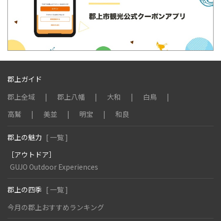
郡上ガイド
郡上全域
郡上八幡
大和
白鳥
高鷲
美並
明宝
和良
郡上の魅力
[ 一覧 ]
［アウトドア］
GUJO Outdoor Experiences
郡上の四季
[ 一覧 ]
今月の郡上おすすめランキング