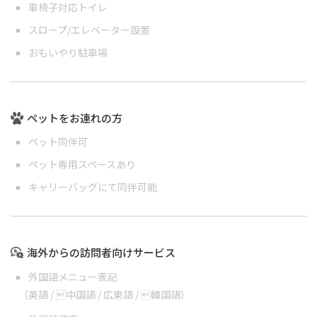
車椅子対応トイレ
スロープ/エレベーター設置
おもいやり駐車場
ペットをお連れの方
ペット同伴可
ペット専用スペースあり
キャリーバッグにて同伴可能
海外からの訪問者向けサービス
外国語メニュー表記
（
英語
/
中国語
/
広東語
/
韓国語
）