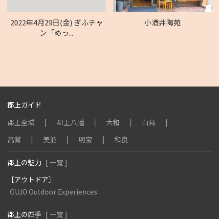
2022年4月29日(金) ぎふチャ
小酒井陶苑
ン「めっ...
郡上ガイド
郡上全域
郡上八幡
大和
白鳥
高鷲
美並
明宝
和良
郡上の魅力
[ 一覧 ]
［アウトドア］
GUJO Outdoor Experiences
郡上の四季
[ 一覧 ]