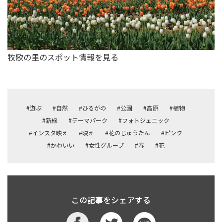
牧歌の里のスポット情報を見る
#遊ぶ
#自然
#ひるがの
#公園
#高原
#植物
#新緑
#テーマパーク
#フォトジェニック
#インスタ映え
#映え
#花のじゅうたん
#ピンク
#かわいい
#女性グループ
#春
#花
この記事をシェアする