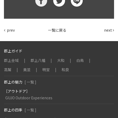
prev
一覧に戻る
next
郡上ガイド
郡上全域
郡上八幡
大和
白鳥
高鷲
美並
明宝
和良
郡上の魅力
[ 一覧 ]
［アウトドア］
GUJO Outdoor Experiences
郡上の四季
[ 一覧 ]