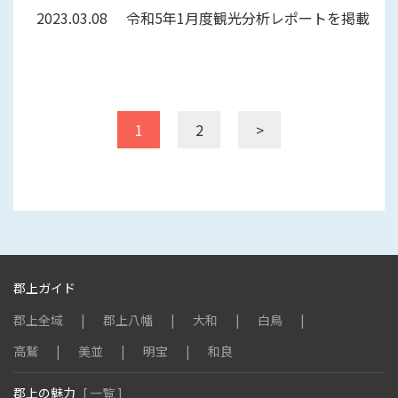
2023.03.08
令和5年1月度観光分析レポートを掲載し
1
2
>
郡上ガイド
郡上全域
郡上八幡
大和
白鳥
高鷲
美並
明宝
和良
郡上の魅力
[ 一覧 ]