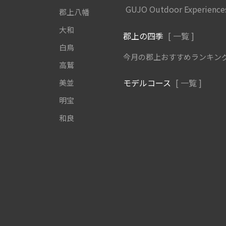
GUJO Outdoor Experience
郡上八幡
大和
郡上の四季
[ 一覧 ]
白鳥
今月の郡上おすすめランキン
高鷲
モデルコース
[ 一覧 ]
美並
明宝
和良