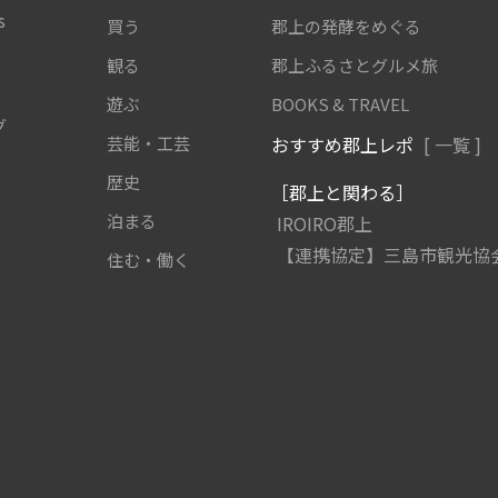
s
買う
郡上の発酵をめぐる
観る
郡上ふるさとグルメ旅
遊ぶ
BOOKS & TRAVEL
グ
芸能・工芸
おすすめ郡上レポ
[ 一覧 ]
歴史
［郡上と関わる］
泊まる
IROIRO郡上
【連携協定】三島市観光協
住む・働く