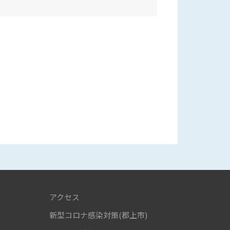
アクセス
新型コロナ感染対策(郡上市)
！