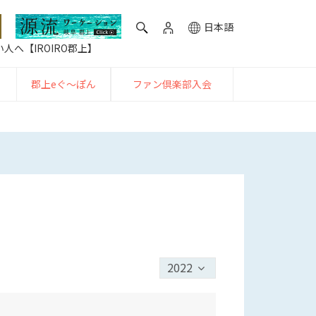
日本語
人へ【IROIRO郡上】
郡上eぐ〜ぽん
ファン倶楽部入会
2022