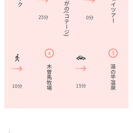
Orkひるがの(コテージ)
セグウェイツアー
25分
0分
４
５
木曽馬牧場
湯の平温泉
15分
10分