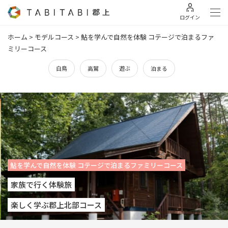
ログイン
ホーム
>
モデルコース
>
鮎を学んで自然を体験 コテージで泊まるファ
ミリーコース
白鳥
高鷲
遊ぶ
泊まる
鮎を学んで自然を体験 コテージで泊まるファミリーコース
家族で行く体験旅
楽しく学ぶ郡上北部コース