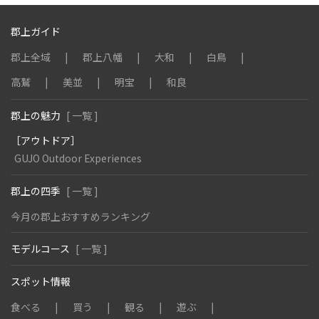
郡上ガイド
郡上全域
郡上八幡
大和
白鳥
高鷲
美並
明宝
和良
郡上の魅力
[ 一覧 ]
［アウトドア］
GUJO Outdoor Experiences
郡上の四季
[ 一覧 ]
今月の郡上おすすめランキング
モデルコース
[ 一覧 ]
スポット情報
食べる
買う
観る
遊ぶ