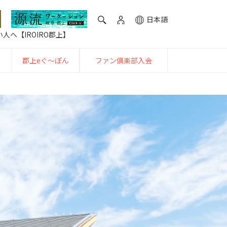
日本語
人へ【IROIRO郡上】
郡上eぐ〜ぽん
ファン倶楽部入会