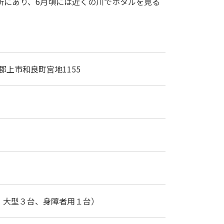
所にあり、6月頃には近くの川でホタルを見る
阜県郡上市和良町宮地1155
、大型３台、身障者用１台）