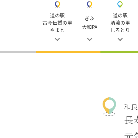
道の駅
道の駅
ぎふ
古今伝授の里
清流の里
大和PA
やまと
しろとり
和良
長
元