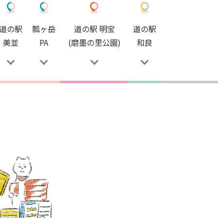
道の駅
瓢ヶ岳
道の駅 明宝
道の駅
美並
PA
(磨墨の里公園)
和良