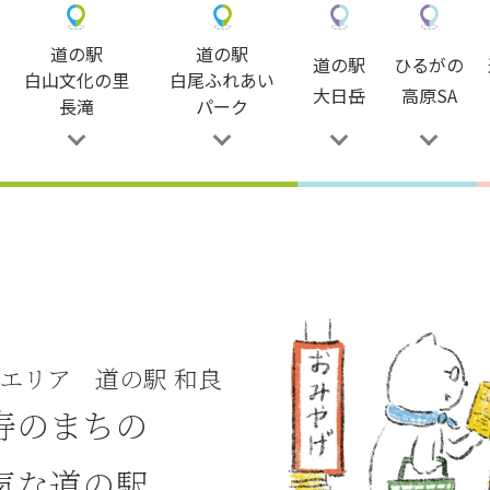
道の駅
道の駅
道の駅
ひるがの
白山文化の里
白尾ふれあい
大日岳
高原SA
長滝
パーク
エリア 道の駅 和良
寿のまちの
気な道の駅