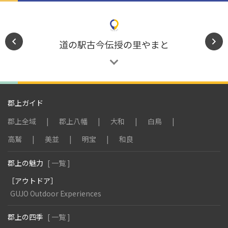
道の駅
古今伝授の里
やまと
郡上ガイド
郡上全域
郡上八幡
大和
白鳥
高鷲
美並
明宝
和良
郡上の魅力
[ 一覧 ]
［アウトドア］
GUJO Outdoor Experiences
郡上の四季
[ 一覧 ]