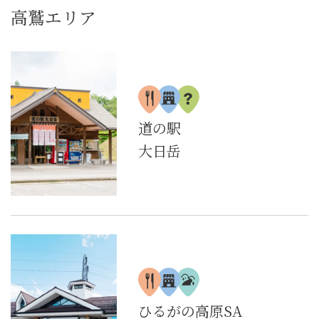
高鷲エリア
道の駅
大日岳
ひるがの高原SA