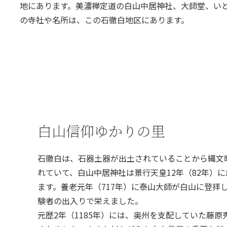
地にあります。美濃禅定道の白山中居神社、大師堂、い
の寺社や名所は、この石徹白地区にあります。
白山信仰ゆかりの里
石徹白は、石器土器が出土されていることから縄文
れていて、白山中居神社は景行天皇12年（82年）
ます。養老元年（717年）に泰山大師が白山に登拝
験者の出入りで栄えました。
元歴2年（1185年）には、奥州を支配していた藤