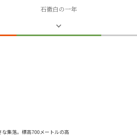
）
石徹白の一年
な集落。標高700メートルの高