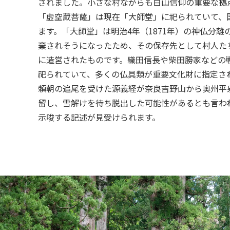
されました。小さな村ながらも白山信仰の重要な拠
「虚空蔵菩薩」は現在「大師堂」に祀られていて、
ます。「大師堂」は明治4年（1871年）の神仏分
棄されそうになったため、その保存先として村人たち
に造営されたものです。織田信長や柴田勝家などの
祀られていて、多くの仏具類が重要文化財に指定さ
頼朝の追尾を受けた源義経が奈良吉野山から奥州平
留し、雪解けを待ち脱出した可能性があるとも言わ
示唆する記述が見受けられます。