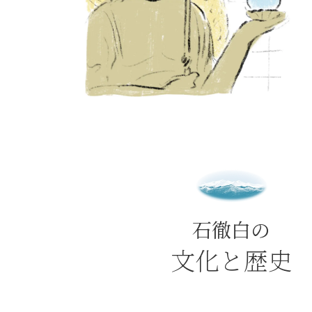
石徹白の
文化と歴史