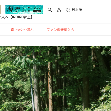
日本語
人へ【IROIRO郡上】
郡上eぐ〜ぽん
ファン倶楽部入会