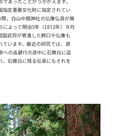
点であったことがうかがえます。
国指定重要文化財に指定されてい
離の際、白山中居神社の仏像仏具が廃
によって明治5年（1872年）９月
戦国武将が寄進した鰐口や仏像も
れています。最近の研究では、源
泉への逃避行の途中に石徹白に逗
れ、石徹白に残る伝承にもそれを