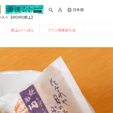
日本語
人へ【IROIRO郡上】
郡上eぐ〜ぽん
ファン倶楽部入会