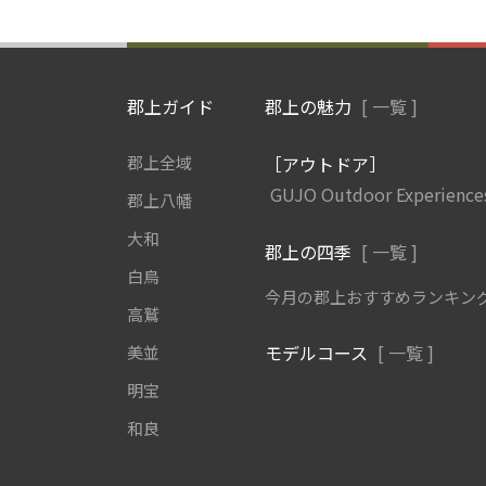
郡上ガイド
郡上の魅力
[ 一覧 ]
郡上全域
［アウトドア］
GUJO Outdoor Experience
郡上八幡
大和
郡上の四季
[ 一覧 ]
白鳥
今月の郡上おすすめランキン
高鷲
モデルコース
[ 一覧 ]
美並
明宝
和良