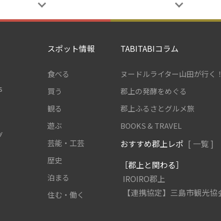
スポット情報
TABITABIコラム
食べる
ヌードルライター山田が行く
s
買う
郡上の発酵をめぐる
観る
郡上ふるさとグルメ旅
遊ぶ
BOOKS & TRAVEL
グ
芸能・工芸
おすすめ郡上レポ
[ 一覧 ]
歴史
［郡上と関わる］
泊まる
IROIRO郡上
【連携協定】三島市観光協
住む・働く