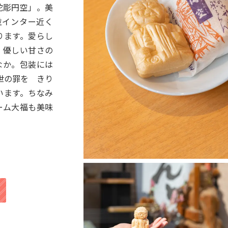
鉈彫円空」。美
並インター近く
ります。愛らし
！優しい甘さの
なか。包装には
世の罪を きり
います。ちなみ
ーム大福も美味