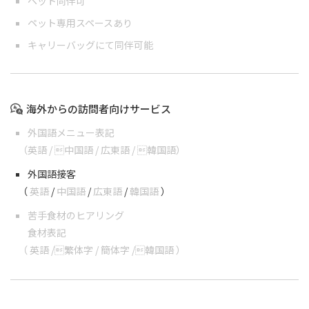
ペット同伴可
ペット専用スペースあり
キャリーバッグにて同伴可能
海外からの訪問者向けサービス
外国語メニュー表記
（
英語
/
中国語
/
広東語
/
韓国語
）
外国語接客
（
英語
/
中国語
/
広東語
/
韓国語
）
苦手食材のヒアリング
食材表記
（
英語
/
繁体字
/
簡体字
/
韓国語
）