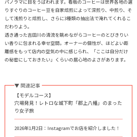
パノラマに目をうばわれます。看板のコーヒーは世界各地の選
りすぐりのコーヒー豆を自家焙煎によって深煎り、中煎り、そ
して浅煎りと焙煎し、さらに3種類の抽出法で淹れてくれるこ
だわりよう。
透き通った吉田川の清流を眺めながらコーヒーのとびきりい
い香りに包まれる幸せ空間。オーナーの個性が、ほどよい距
離感をもって店内の空気の中に感じられ、「ここは自分だけ
の秘密にしておきたい」くらいの居心地のよさがあります。
▼ 関連記事
【モデルコース】
穴場発見！レトロな城下町「郡上八幡」のまった
り女子旅
2026年1月2日：Instagramでお店を紹介しました！