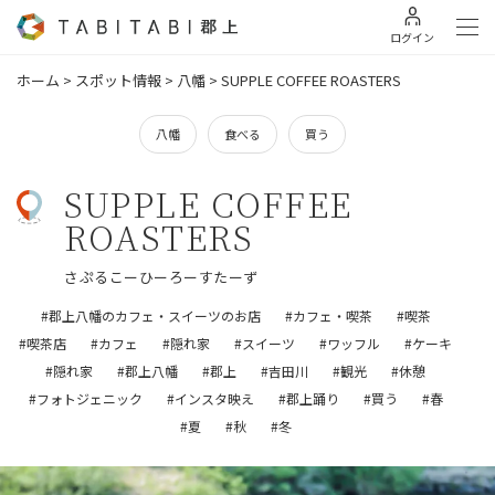
ログイン
ホーム
>
スポット情報
>
八幡
>
SUPPLE COFFEE ROASTERS
八幡
食べる
買う
SUPPLE COFFEE
ROASTERS
さぷるこーひーろーすたーず
#郡上八幡のカフェ・スイーツのお店
#カフェ・喫茶
#喫茶
#喫茶店
#カフェ
#隠れ家
#スイーツ
#ワッフル
#ケーキ
#隠れ家
#郡上八幡
#郡上
#吉田川
#観光
#休憩
#フォトジェニック
#インスタ映え
#郡上踊り
#買う
#春
#夏
#秋
#冬