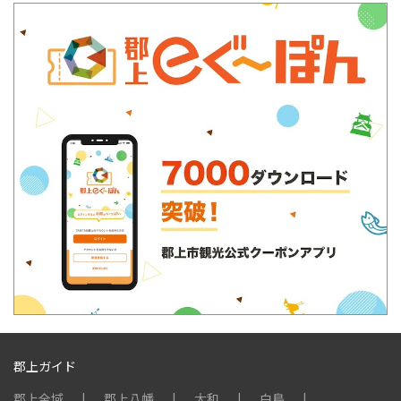
郡上ガイド
郡上全域
郡上八幡
大和
白鳥