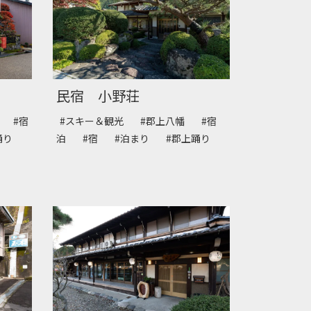
民宿 小野荘
幡
#宿
#スキー＆観光
#郡上八幡
#宿
上踊り
泊
#宿
#泊まり
#郡上踊り