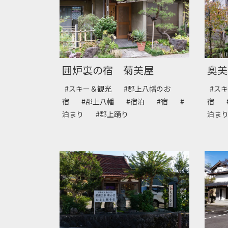
囲炉裏の宿 菊美屋
奥美
#スキー＆観光
#郡上八幡のお
#ス
宿
#郡上八幡
#宿泊
#宿
#
宿
泊まり
#郡上踊り
泊ま