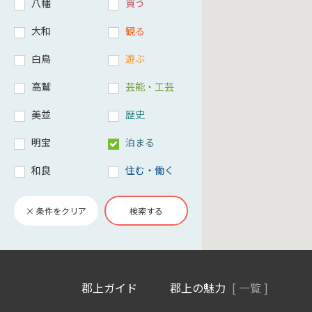
八幡
買う
大和
観る
白鳥
遊ぶ
高鷲
芸能・工芸
美並
歴史
明宝
泊まる
和良
住む・働く
× 条件をクリア
検索する
郡上ガイド
郡上の魅力
[ 一覧 ]