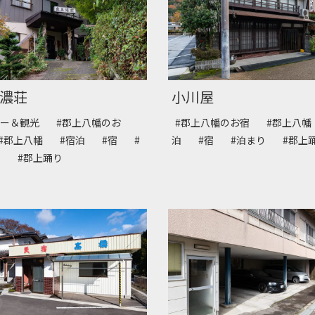
濃荘
小川屋
キー＆観光
#郡上八幡のお
#郡上八幡のお宿
#郡上八
#郡上八幡
#宿泊
#宿
#
泊
#宿
#泊まり
#郡
り
#郡上踊り