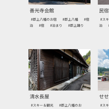
善光寺会館
民宿
#郡上八幡のお宿
#郡上八幡
#宿
#ス
泊
#宿
#泊まり
#郡上踊り
泊
清水長屋
せせ
#スキー＆観光
#郡上八幡のお
#ス