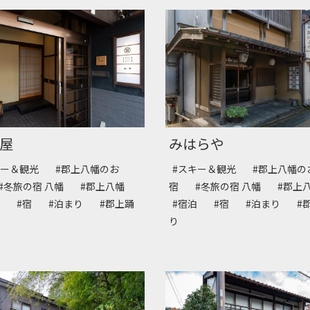
屋
みはらや
キー＆観光
#郡上八幡のお
#スキー＆観光
#郡上八幡の
#冬旅の宿 八幡
#郡上八幡
宿
#冬旅の宿 八幡
#郡上
泊
#宿
#泊まり
#郡上踊
#宿泊
#宿
#泊まり
#
り