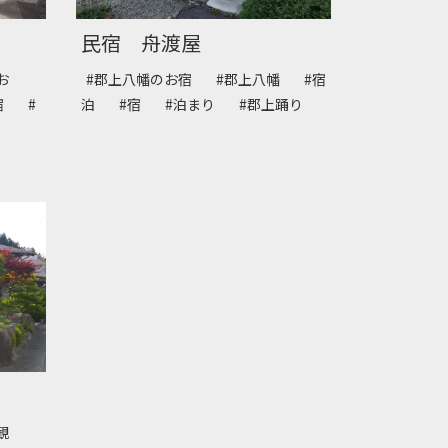
民宿 舟渡屋
お
#郡上八幡のお宿
#郡上八幡
#宿
宿
#
泊
#宿
#泊まり
#郡上踊り
観