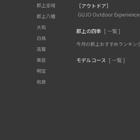
郡上全域
［アウトドア］
GUJO Outdoor Experience
郡上八幡
大和
郡上の四季
[ 一覧 ]
白鳥
今月の郡上おすすめランキン
高鷲
モデルコース
[ 一覧 ]
美並
明宝
和良