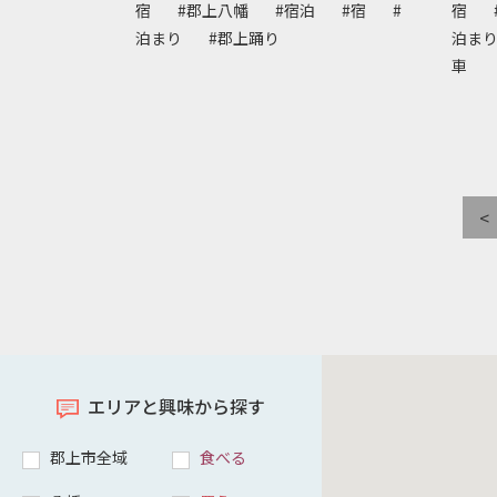
宿
#郡上八幡
#宿泊
#宿
#
宿
泊まり
#郡上踊り
泊ま
車
<
エリアと興味から探す
郡上市全域
食べる