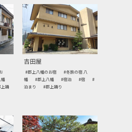
吉田屋
お
#郡上八幡のお宿
#冬旅の宿 八
八幡
幡
#郡上八幡
#宿泊
#宿
#
郡上踊
泊まり
#郡上踊り