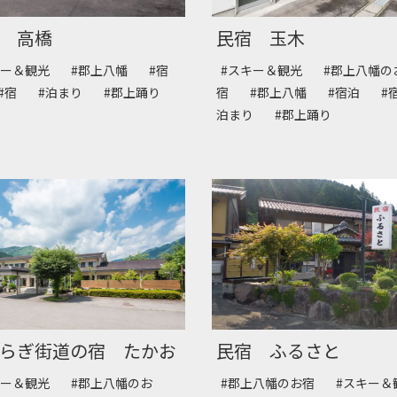
 高橋
民宿 玉木
キー＆観光
#郡上八幡
#宿
#スキー＆観光
#郡上八幡の
#宿
#泊まり
#郡上踊り
宿
#郡上八幡
#宿泊
#
泊まり
#郡上踊り
らぎ街道の宿 たかお
民宿 ふるさと
キー＆観光
#郡上八幡のお
#郡上八幡のお宿
#スキー＆