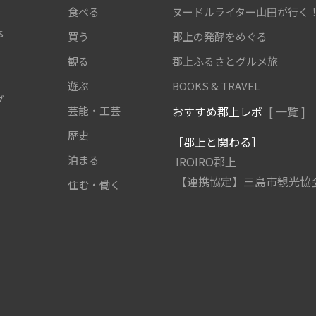
食べる
ヌードルライター山田が行く
s
買う
郡上の発酵をめぐる
観る
郡上ふるさとグルメ旅
遊ぶ
BOOKS & TRAVEL
グ
芸能・工芸
おすすめ郡上レポ
[ 一覧 ]
歴史
［郡上と関わる］
泊まる
IROIRO郡上
【連携協定】三島市観光協
住む・働く