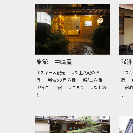
旅館 中嶋屋
満洲
#スキー＆観光
#郡上八幡のお
#ス
宿
#冬旅の宿 八幡
#郡上八幡
宿
#宿泊
#宿
#泊まり
#郡上踊
#宿
り
り