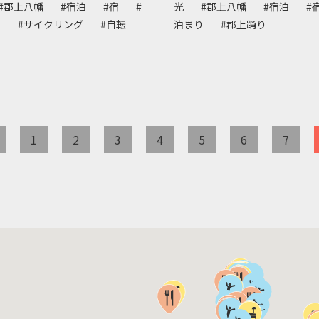
#郡上八幡
#宿泊
#宿
#
光
#郡上八幡
#宿泊
#
り
#サイクリング
#自転
泊まり
#郡上踊り
1
2
3
4
5
6
7