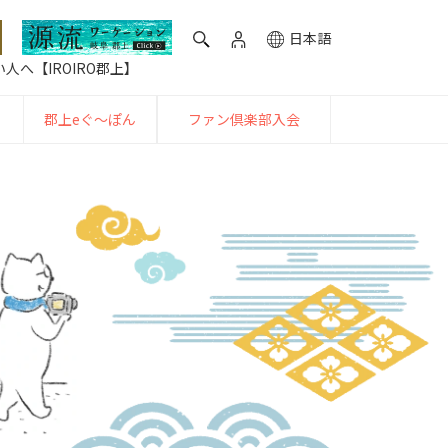
日本語
人へ【IROIRO郡上】
郡上eぐ〜ぽん
ファン倶楽部入会