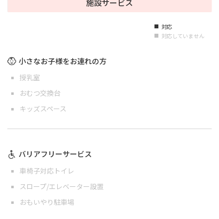
施設サービス
対応
■
対応していません
■
小さなお子様をお連れの方
授乳室
おむつ交換台
キッズスペース
バリアフリーサービス
車椅子対応トイレ
スロープ/エレベーター設置
おもいやり駐車場