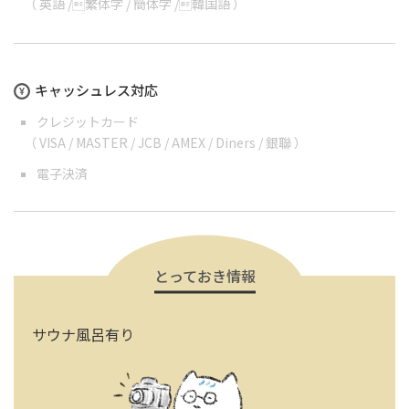
（
英語
/
繁体字
/
簡体字
/
韓国語
）
キャッシュレス対応
クレジットカード
（ VISA / MASTER / JCB / AMEX / Diners / 銀聯 ）
電子決済
とっておき情報
サウナ風呂有り