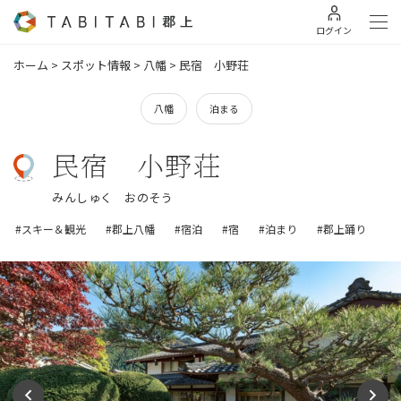
ログイン
ホーム
>
スポット情報
>
八幡
>
民宿 小野荘
八幡
泊まる
民宿 小野荘
みんしゅく おのそう
#スキー＆観光
#郡上八幡
#宿泊
#宿
#泊まり
#郡上踊り