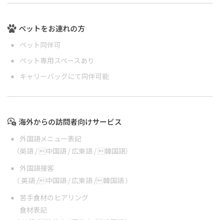
ペットをお連れの方
ペット同伴可
ペット専用スペースあり
キャリーバッグにて同伴可能
海外からの訪問者向けサービス
外国語メニュー表記
（
英語
/
中国語
/
広東語
/
韓国語
）
外国語接客
（
英語
/
中国語
/
広東語
/
韓国語
）
苦手食材のヒアリング
食材表記