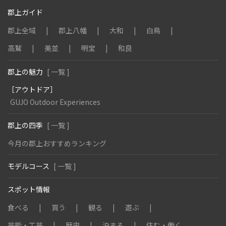
郡上ガイド
郡上全域
郡上八幡
大和
白鳥
高鷲
美並
明宝
和良
郡上の魅力
[ 一覧 ]
［アウトドア］
GUJO Outdoor Experiences
郡上の四季
[ 一覧 ]
今月の郡上おすすめランキング
モデルコース
[ 一覧 ]
スポット情報
食べる
買う
観る
遊ぶ
芸能・工芸
歴史
泊まる
住む・働く