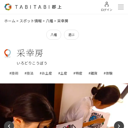
ログイン
ホーム
>
スポット情報
>
八幡
>
采幸房
八幡
遊ぶ
采幸房
いろどりこうぼう
#技術
#技法
#お土産
#土産
#特産
#雑貨
#体験