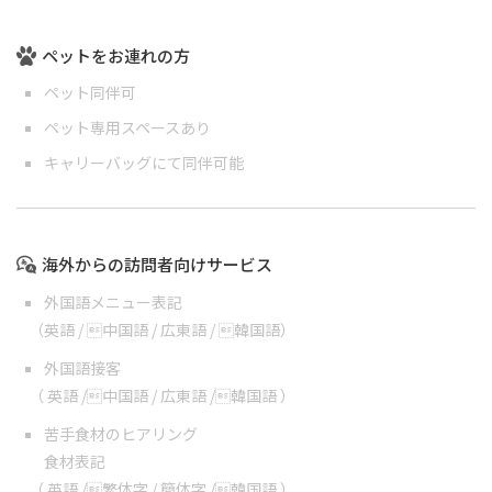
ペットをお連れの方
ペット同伴可
ペット専用スペースあり
キャリーバッグにて同伴可能
海外からの訪問者向けサービス
外国語メニュー表記
（
英語
/
中国語
/
広東語
/
韓国語
）
外国語接客
（
英語
/
中国語
/
広東語
/
韓国語
）
苦手食材のヒアリング
食材表記
（
英語
/
繁体字
/
簡体字
/
韓国語
）