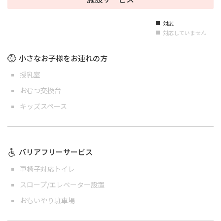
対応
■
対応していません
■
小さなお子様をお連れの方
授乳室
おむつ交換台
キッズスペース
バリアフリーサービス
車椅子対応トイレ
スロープ/エレベーター設置
おもいやり駐車場