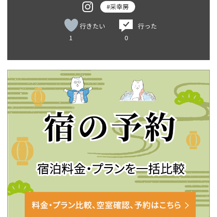
#采幸房
行きたい
行った
1
0