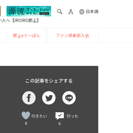
日本語
人へ【IROIRO郡上】
郡上eぐ〜ぽん
ファン倶楽部入会
この記事をシェアする
行きたい
行った
8
6