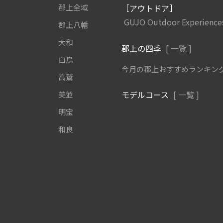
郡上全域
［アウトドア］
GUJO Outdoor Experience
郡上八幡
大和
郡上の四季
[ 一覧 ]
白鳥
今月の郡上おすすめランキン
高鷲
モデルコース
[ 一覧 ]
美並
明宝
和良