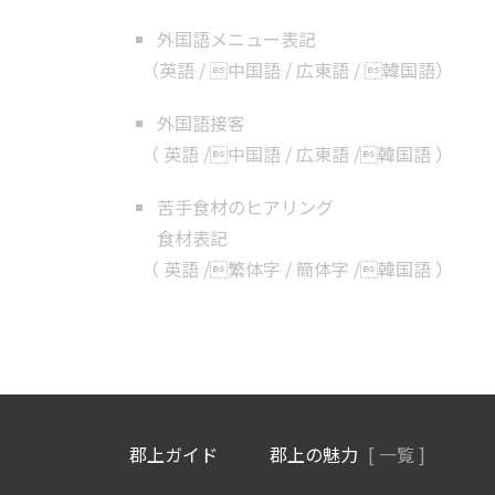
外国語メニュー表記
（
英語
/
中国語
/
広東語
/
韓国語
）
外国語接客
（
英語
/
中国語
/
広東語
/
韓国語
）
苦手食材のヒアリング
食材表記
（
英語
/
繁体字
/
簡体字
/
韓国語
）
郡上ガイド
郡上の魅力
[ 一覧 ]