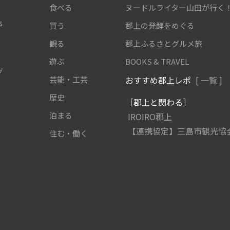
食べる
ヌードルライター山田が行く
s
買う
郡上の発酵をめぐる
観る
郡上ふるさとグルメ旅
遊ぶ
BOOKS & TRAVEL
グ
芸能・工芸
おすすめ郡上レポ
[ 一覧 ]
歴史
［郡上と関わる］
泊まる
IROIRO郡上
【連携協定】三島市観光協
住む・働く