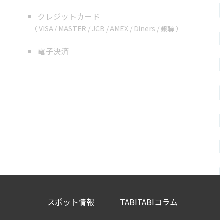
クレジットカード
（ VISA / MASTER / JCB / AMEX / Diners / 銀聯 ）
電子決済
スポット情報
TABITABIコラム