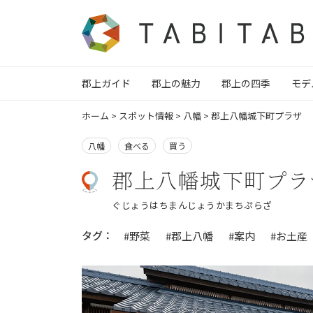
郡上ガイド
郡上の魅力
郡上の四季
モデ
ホーム
>
スポット情報
>
八幡
>
郡上八幡城下町プラザ
八幡
食べる
買う
郡上八幡城下町プラ
ぐじょうはちまんじょうかまちぷらざ
タグ：
#野菜
#郡上八幡
#案内
#お土産