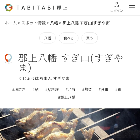
ログイン
ホーム
>
スポット情報
>
八幡
>
郡上八幡 すぎ山(すぎやま)
八幡
食べる
買う
郡上八幡 すぎ山(すぎや
ま)
ぐじょうはちまん すぎやま
#塩焼き
#鮎
#鮎料理
#弁当
#惣菜
#食事
#食
#郡上八幡