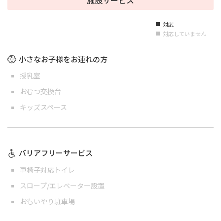
対応
■
対応していません
■
小さなお子様をお連れの方
授乳室
おむつ交換台
キッズスペース
バリアフリーサービス
車椅子対応トイレ
スロープ/エレベーター設置
おもいやり駐車場