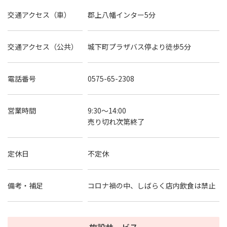
交通アクセス（車）
郡上八幡インター5分
交通アクセス（公共）
城下町プラザバス停より徒歩5分
電話番号
0575-65-2308
営業時間
9:30～14:00
売り切れ次第終了
定休日
不定休
備考・補足
コロナ禍の中、しばらく店内飲食は禁止
施設サービス