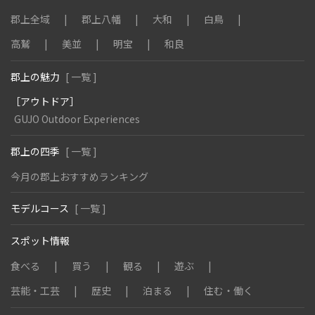
郡上全域
郡上八幡
大和
白鳥
高鷲
美並
明宝
和良
郡上の魅力
[ 一覧 ]
［アウトドア］
GUJO Outdoor Experiences
郡上の四季
[ 一覧 ]
今月の郡上おすすめランキング
モデルコース
[ 一覧 ]
スポット情報
食べる
買う
観る
遊ぶ
芸能・工芸
歴史
泊まる
住む・働く