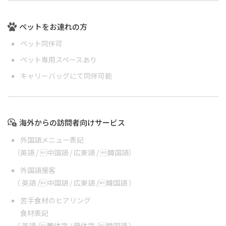
ペットをお連れの方
ペット同伴可
ペット専用スペースあり
キャリーバッグにて同伴可能
海外からの訪問者向けサービス
外国語メニュー表記
（
英語
/
中国語
/
広東語
/
韓国語
）
外国語接客
（
英語
/
中国語
/
広東語
/
韓国語
）
苦手食材のヒアリング
食材表記
（
英語
/
繁体字
/
簡体字
/
韓国語
）