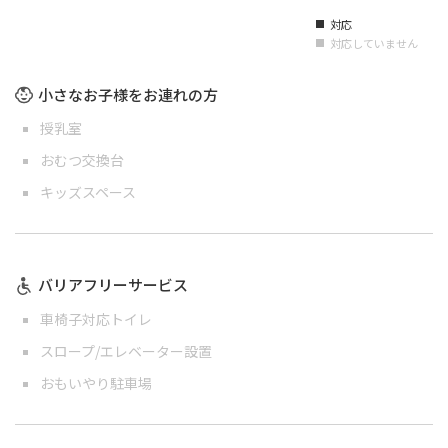
対応
■
対応していません
■
小さなお子様をお連れの方
授乳室
おむつ交換台
キッズスペース
バリアフリーサービス
車椅子対応トイレ
スロープ/エレベーター設置
おもいやり駐車場