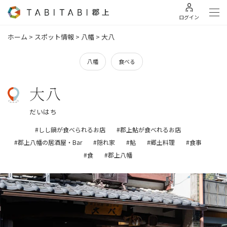
ログイン
ホーム
>
スポット情報
>
八幡
>
大八
八幡
食べる
大八
だいはち
#しし鍋が食べられるお店
#郡上鮎が食べれるお店
#郡上八幡の居酒屋・Bar
#隠れ家
#鮎
#郷土料理
#食事
#食
#郡上八幡