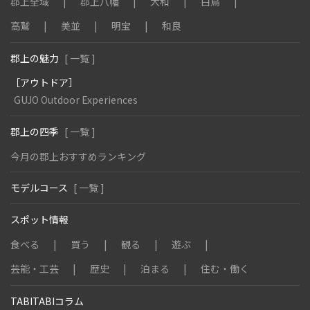
郡上全域
郡上八幡
大和
白鳥
高鷲
美並
明宝
和良
郡上の魅力
[ 一覧 ]
［アウトドア］
GUJO Outdoor Experiences
郡上の四季
[ 一覧 ]
今月の郡上おすすめランキング
モデルコース
[ 一覧 ]
スポット情報
食べる
買う
観る
遊ぶ
芸能・工芸
歴史
泊まる
住む・働く
TABITABIコラム