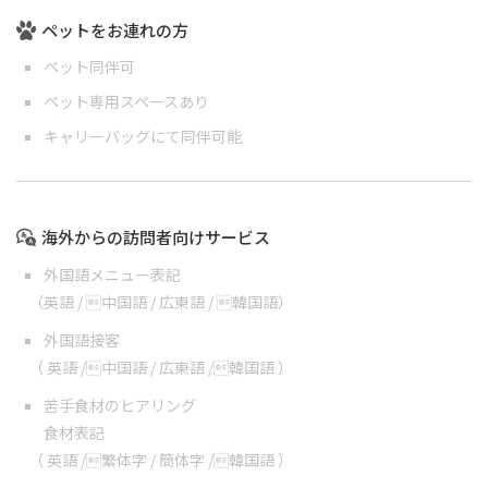
ペットをお連れの方
ペット同伴可
ペット専用スペースあり
キャリーバッグにて同伴可能
海外からの訪問者向けサービス
外国語メニュー表記
（
英語
/
中国語
/
広東語
/
韓国語
）
外国語接客
（
英語
/
中国語
/
広東語
/
韓国語
）
苦手食材のヒアリング
食材表記
（
英語
/
繁体字
/
簡体字
/
韓国語
）