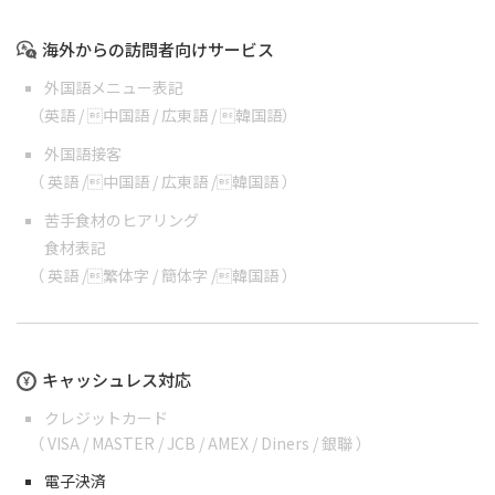
海外からの訪問者向けサービス
外国語メニュー表記
（
英語
/
中国語
/
広東語
/
韓国語
）
外国語接客
（
英語
/
中国語
/
広東語
/
韓国語
）
苦手食材のヒアリング
食材表記
（
英語
/
繁体字
/
簡体字
/
韓国語
）
キャッシュレス対応
クレジットカード
（ VISA / MASTER / JCB / AMEX / Diners / 銀聯 ）
電子決済