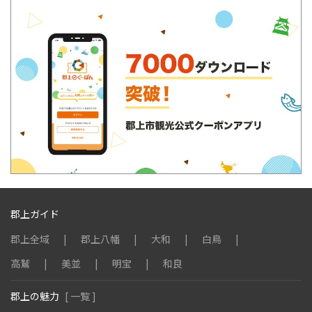
郡上ガイド
郡上全域
郡上八幡
大和
白鳥
高鷲
美並
明宝
和良
郡上の魅力
[ 一覧 ]