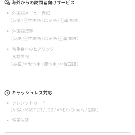
海外からの訪問者向けサービス
外国語メニュー表記
（
英語
/
中国語
/
広東語
/
韓国語
）
外国語接客
（
英語
/
中国語
/
広東語
/
韓国語
）
苦手食材のヒアリング
食材表記
（
英語
/
繁体字
/
簡体字
/
韓国語
）
キャッシュレス対応
クレジットカード
（ VISA / MASTER / JCB / AMEX / Diners / 銀聯 ）
電子決済