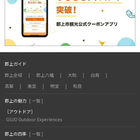
郡上ガイド
郡上全域
郡上八幡
大和
白鳥
高鷲
美並
明宝
和良
郡上の魅力
[ 一覧 ]
［アウトドア］
GUJO Outdoor Experiences
郡上の四季
[ 一覧 ]