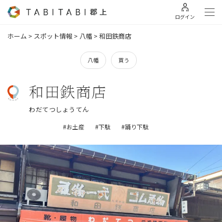
ログイン
ホーム
>
スポット情報
>
八幡
>
和田鉄商店
八幡
買う
和田鉄商店
わだてつしょうてん
#お土産
#下駄
#踊り下駄