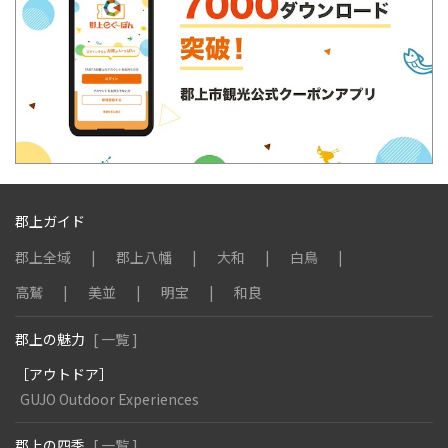
郡上ガイド
郡上全域
郡上八幡
大和
白鳥
高鷲
美並
明宝
和良
郡上の魅力
[ 一覧 ]
［アウトドア］
GUJO Outdoor Experiences
郡上の四季
[ 一覧 ]