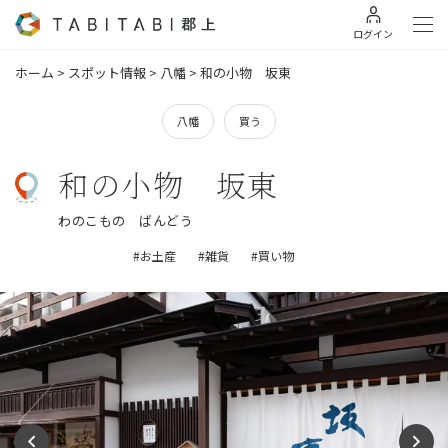
ログイン
ホーム
>
スポット情報
>
八幡
>
和の小物 坂東
八幡
買う
和の小物 坂東
わのこもの ばんどう
#お土産
#雑貨
#買い物