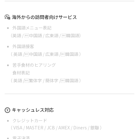
海外からの訪問者向けサービス
外国語メニュー表記
（
英語
/
中国語
/
広東語
/
韓国語
）
外国語接客
（
英語
/
中国語
/
広東語
/
韓国語
）
苦手食材のヒアリング
食材表記
（
英語
/
繁体字
/
簡体字
/
韓国語
）
キャッシュレス対応
クレジットカード
（ VISA / MASTER / JCB / AMEX / Diners / 銀聯 ）
電子決済