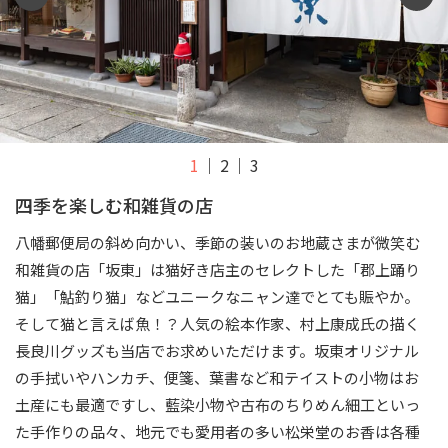
1
2
3
四季を楽しむ和雑貨の店
八幡郵便局の斜め向かい、季節の装いのお地蔵さまが微笑む
和雑貨の店「坂東」は猫好き店主のセレクトした「郡上踊り
猫」「鮎釣り猫」などユニークなニャン達でとても賑やか。
そして猫と言えば魚！？人気の絵本作家、村上康成氏の描く
長良川グッズも当店でお求めいただけます。坂東オリジナル
の手拭いやハンカチ、便箋、葉書など和テイストの小物はお
土産にも最適ですし、藍染小物や古布のちりめん細工といっ
た手作りの品々、地元でも愛用者の多い松栄堂のお香は各種