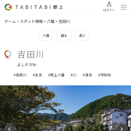
ログイン
ホーム
>
スポット情報
>
八幡
>
吉田川
八幡
観る
遊ぶ
吉田川
よしだがわ
#長良川
#支流
#郡上八幡
#川
#清流
#市街地