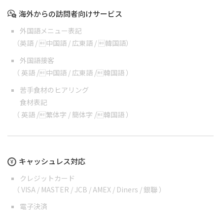
海外からの訪問者向けサービス
外国語メニュー表記
（
英語
/
中国語
/
広東語
/
韓国語
）
外国語接客
（
英語
/
中国語
/
広東語
/
韓国語
）
苦手食材のヒアリング
食材表記
（
英語
/
繁体字
/
簡体字
/
韓国語
）
キャッシュレス対応
クレジットカード
（ VISA / MASTER / JCB / AMEX / Diners / 銀聯 ）
電子決済