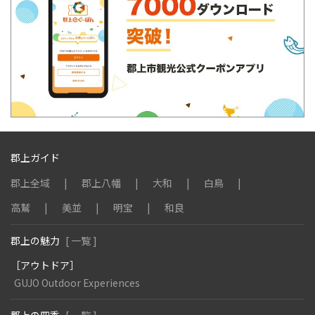
郡上ガイド
郡上全域
郡上八幡
大和
白鳥
高鷲
美並
明宝
和良
郡上の魅力
[ 一覧 ]
［アウトドア］
GUJO Outdoor Experiences
郡上の四季
[ 一覧 ]