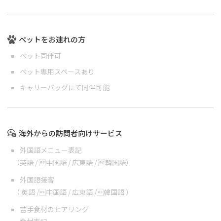
ペットをお連れの方
ペット同伴可
ペット専用スペースあり
キャリーバッグにて同伴可能
海外からの訪問者向けサービス
外国語メニュー表記
（
英語
/
中国語
/
広東語
/
韓国語
）
外国語接客
（
英語
/
中国語
/
広東語
/
韓国語
）
苦手食材のヒアリング