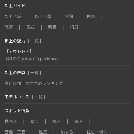
郡上ガイド
郡上全域
郡上八幡
大和
白鳥
高鷲
美並
明宝
和良
郡上の魅力
[ 一覧 ]
［アウトドア］
GUJO Outdoor Experiences
郡上の四季
[ 一覧 ]
今月の郡上おすすめランキング
モデルコース
[ 一覧 ]
スポット情報
食べる
買う
観る
遊ぶ
芸能・工芸
歴史
泊まる
住む・働く