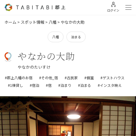
ログイン
ホーム
>
スポット情報
>
八幡
>
やなかの大助
八幡
泊まる
やなかの大助
やなかのたいすけ
#郡上八幡のお宿
#その他_宿
#古民家
#個室
#ゲストハウス
#1棟貸し
#宿泊
#宿
#泊まり
#泊まる
#インスタ映え