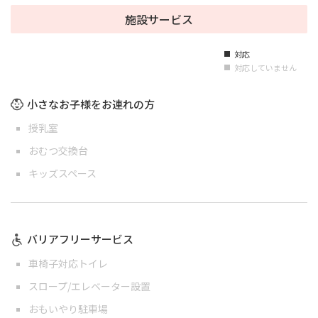
施設サービス
対応
■
対応していません
■
小さなお子様をお連れの方
授乳室
おむつ交換台
キッズスペース
バリアフリーサービス
車椅子対応トイレ
スロープ/エレベーター設置
おもいやり駐車場