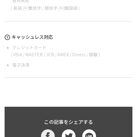
食材表記
（
英語
/
繁体字
/
簡体字
/
韓国語
）
キャッシュレス対応
クレジットカード
（ VISA / MASTER / JCB / AMEX / Diners / 銀聯 ）
電子決済
この記事をシェアする