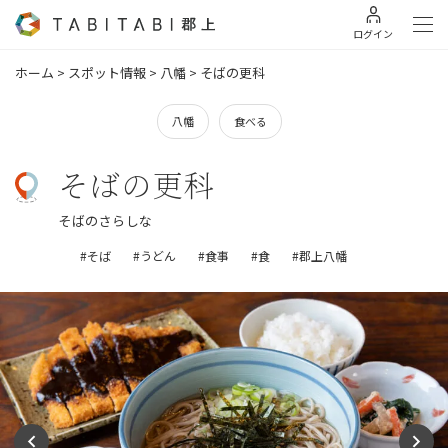
ログイン
ホーム
>
スポット情報
>
八幡
>
そばの更科
八幡
食べる
そばの更科
そばのさらしな
#そば
#うどん
#食事
#食
#郡上八幡