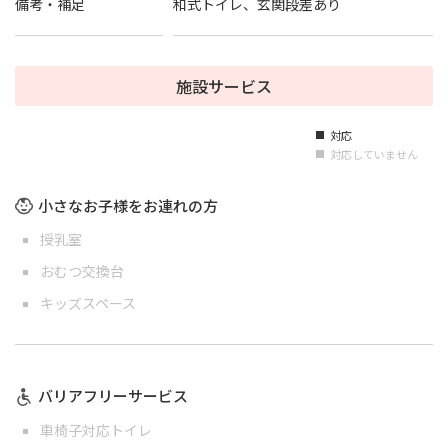
備考・補足
和式トイレ、玄関段差あり
施設サービス
対応
■
対応していません
■
小さなお子様をお連れの方
授乳室
おむつ交換台
キッズスペース
バリアフリーサービス
車椅子対応トイレ