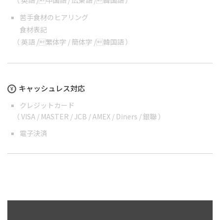
（
英語
/
中国語
/
広東語
/
韓国語
）
苦手食材のヒアリング
食材表記
（
英語
/
繁体字
/
簡体字
/
韓国語
）
キャッシュレス対応
クレジットカード
（ VISA / MASTER / JCB / AMEX / Diners / 銀聯 ）
電子決済