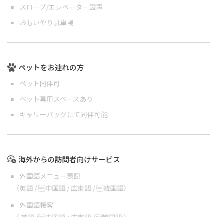
スロープ/エレベーター設置
おもいやり駐車場
ペットをお連れの方
ペット同伴可
ペット専用スペースあり
キャリーバッグにて同伴可能
海外からの訪問者向けサービス
外国語メニュー表記
（
英語
/
中国語
/
広東語
/
韓国語
）
外国語接客