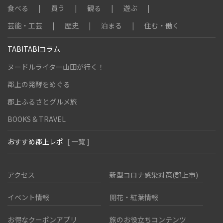
食べる
買う
観る
遊ぶ
芸能・工芸
歴史
泊まる
住む・働く
TABITABIコラム
ヌードルライター山田が行く！
郡上の発酵をめぐる
郡上ふるさとグルメ旅
BOOKS & TRAVEL
おすすめ郡上レポ
[ 一覧 ]
アクセス
新型コロナ感染対策(郡上市)
イベント情報
開花・紅葉情報
お得なクーポンアプリ
旅のお役立ちコンテンツ